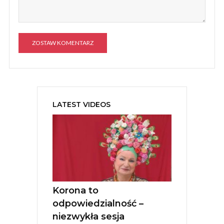
A
l
t
e
LATEST VIDEOS
r
n
a
t
i
v
e
:
Korona to
odpowiedzialność –
niezwykła sesja