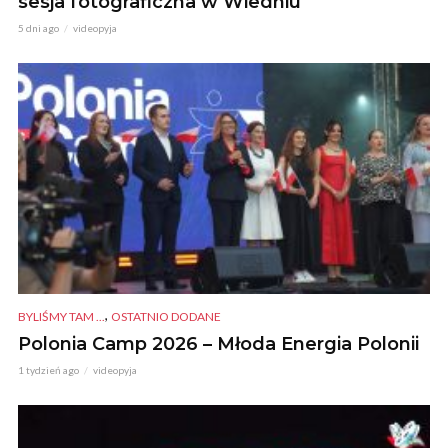
sesja fotograficzna w Wiedniu
5 dni ago
videopyja
,
BYLIŚMY TAM ...
OSTATNIO DODANE
Polonia Camp 2026 – Młoda Energia Polonii
1 tydzień ago
videopyja