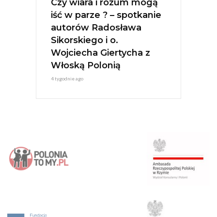
Czy wiara i rozum mogą
iść w parze ? – spotkanie
autorów Radosława
Sikorskiego i o.
Wojciecha Giertycha z
Włoską Polonią
4 tygodnie ago