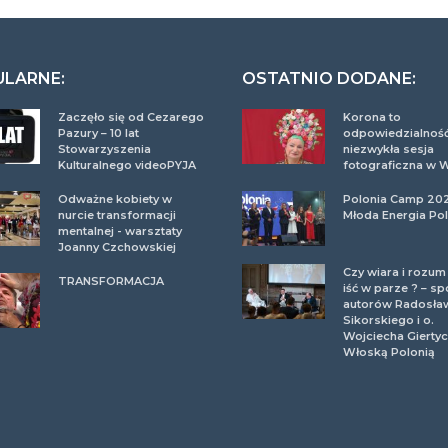
ULARNE:
OSTATNIO DODANE:
Zaczęło się od Cezarego
Korona to
Pazury – 10 lat
odpowiedzialność
Stowarzyszenia
niezwykła sesja
Kulturalnego videoPYJA
fotograficzna w 
Odważne kobiety w
Polonia Camp 20
nurcie transformacji
Młoda Energia Pol
mentalnej - warsztaty
Joanny Czchowskiej
Czy wiara i rozu
TRANSFORMACJA
iść w parze ? – sp
autorów Radosła
Sikorskiego i o.
Wojciecha Giertyc
Włoską Polonią