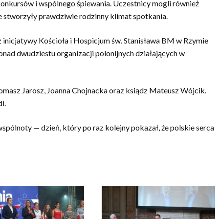
 konkursów i wspólnego śpiewania. Uczestnicy mogli również
e stworzyły prawdziwie rodzinny klimat spotkania.
z inicjatywy Kościoła i Hospicjum św. Stanisława BM w Rzymie
nad dwudziestu organizacji polonijnych działających w
omasz Jarosz, Joanna Chojnacka oraz ksiądz Mateusz Wójcik.
i.
 wspólnoty — dzień, który po raz kolejny pokazał, że polskie serca