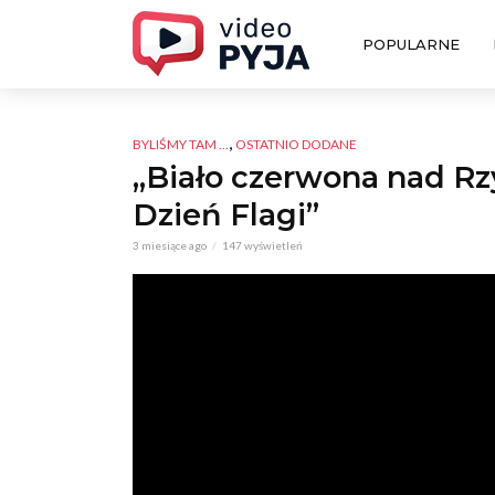
POPULARNE
,
BYLIŚMY TAM ...
OSTATNIO DODANE
„Biało czerwona nad R
Dzień Flagi”
3 miesiące ago
147 wyświetleń