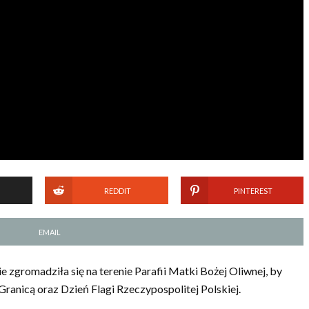
REDDIT
PINTEREST
EMAIL
ie zgromadziła się na terenie Parafii Matki Bożej Oliwnej, by
Granicą oraz Dzień Flagi Rzeczypospolitej Polskiej.