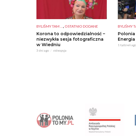
,
BYLIŚMY TAM ...
OSTATNIO DODANE
BYLIŚMY TA
Korona to odpowiedzialność –
Polonia
niezwykła sesja fotograficzna
Energia
w Wiedniu
1 tydzień ag
3 dni ago
videopyja