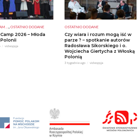
,
M ...
OSTATNIO DODANE
OSTATNIO DODANE
 Camp 2026 – Młoda
Czy wiara i rozum mogą iść w
 Polonii
parze ? – spotkanie autorów
Radosława Sikorskiego i o.
o
videopyja
Wojciecha Giertycha z Włoską
Polonią
3 tygodnie ago
videopyja