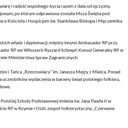
iarę i radość wspólnego bycia razem z dala od ojczyzny.
jowym, po którym odprawiona została Msza Święta pod
ra Kościoła i Hospicjum św. Stanisława Biskupa i Męczennika
lskich władz i dyplomacji, między innymi Ambasador RP przy
ador RP we Włoszech Ryszard Schnepf, Konsul Generalny RP w
iele Ministerstwa Spraw Zagranicznych.
eśni i Tańca „Rzeszowiacy” im. Janusza Mejzy z Mielca. Ponad
 uczestników wydarzenia w barwny świat polskiego folkloru,
udowe.
j Polskiej Szkoły Podstawowej imienia św. Jana Pawła II w
zie RP w Rzymie i Ostii, zespół folklorystyczny „Czerwone