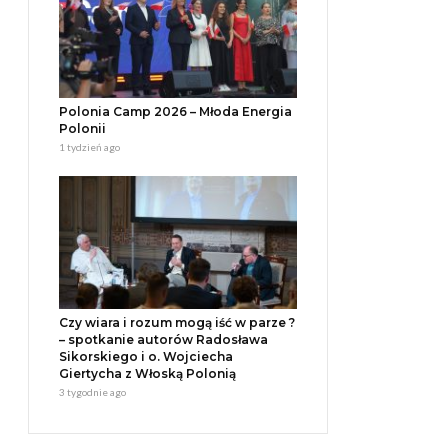
Polonia Camp 2026 – Młoda Energia
Polonii
1 tydzień ago
Czy wiara i rozum mogą iść w parze ?
– spotkanie autorów Radosława
Sikorskiego i o. Wojciecha
Giertycha z Włoską Polonią
3 tygodnie ago