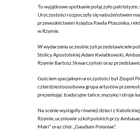
To wyjątkowe spotkanie połączyło patriotyzm, w
Uroczystości rozpoczęły się nabożeństwem ma
przewodnictwem księdza Pawła Ptasznika, rekto
w Rzymie.
W wydarzeniu uczestniczyli przedstawiciele po
Stolicy Apostolskiej Adam Kwiatkowski, Ambas
Rzymie Bartosz Skwarczyński oraz przedstawic
Gościem specjalnym uroczystości był Zespół Pi
czterdziestoosobowa grupa artystów przeniosła
prezentując tradycyjne tańce, muzykę i stroje l
Na scenie wystąpiły również dzieci z Katolickie
Rzymie, uczniowie szkół polskich przy Ambasad
Maki” oraz chór „Gaudium Poloniae”.