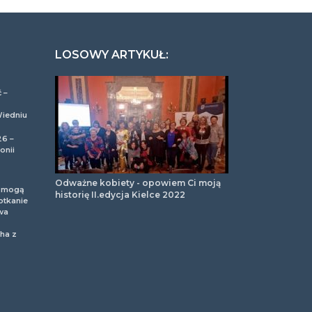
LOSOWY ARTYKUŁ:
 –
Wiedniu
26 –
onii
Odważne kobiety - opowiem Ci moją
m mogą
historię II.edycja Kielce 2022
otkanie
wa
ha z