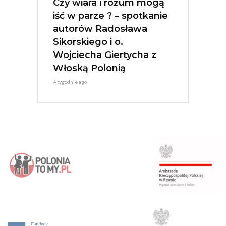
Czy wiara i rozum mogą
iść w parze ? – spotkanie
autorów Radosława
Sikorskiego i o.
Wojciecha Giertycha z
Włoską Polonią
4 tygodnie ago