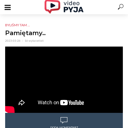
BYLIŚMY TAM ...
Pamiętamy..
2023-03-26
16 wyświetleń
DODAJ KOMENTARZ