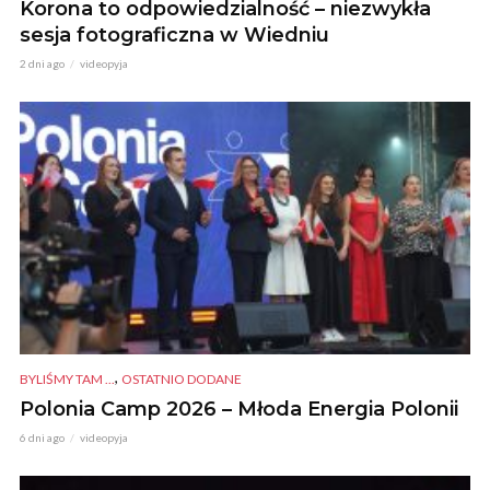
Korona to odpowiedzialność – niezwykła
sesja fotograficzna w Wiedniu
2 dni ago
videopyja
,
BYLIŚMY TAM ...
OSTATNIO DODANE
Polonia Camp 2026 – Młoda Energia Polonii
6 dni ago
videopyja