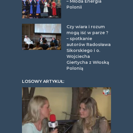
– Młoda Energia
Polonii
Czy wiara i rozum
mogą iść w parze ?
– spotkanie
autorów Radosława
Sikorskiego i o.
Wojciecha
Giertycha z Włoską
Polonią
LOSOWY ARTYKUŁ: