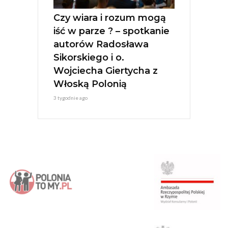
Czy wiara i rozum mogą
iść w parze ? – spotkanie
autorów Radosława
Sikorskiego i o.
Wojciecha Giertycha z
Włoską Polonią
3 tygodnie ago