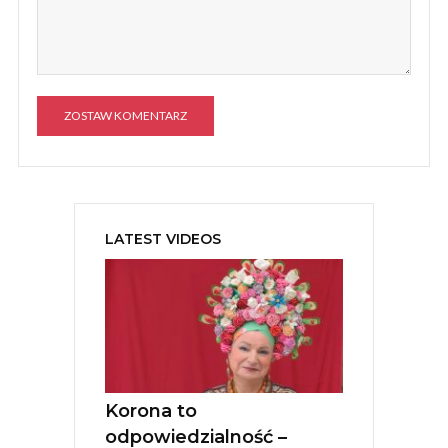
A
l
t
e
LATEST VIDEOS
r
n
a
t
i
v
e
:
Korona to
odpowiedzialność –