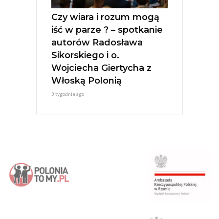
Czy wiara i rozum mogą
iść w parze ? – spotkanie
autorów Radosława
Sikorskiego i o.
Wojciecha Giertycha z
Włoską Polonią
3 tygodnie ago