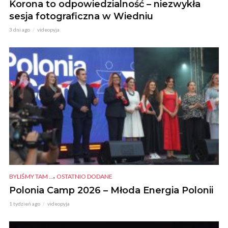
Korona to odpowiedzialność – niezwykła
sesja fotograficzna w Wiedniu
3 dni ago
videopyja
,
BYLIŚMY TAM ...
OSTATNIO DODANE
Polonia Camp 2026 – Młoda Energia Polonii
1 tydzień ago
videopyja