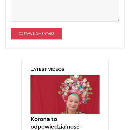
A
l
t
e
LATEST VIDEOS
r
n
a
t
i
v
e
:
Korona to
odpowiedzialność –