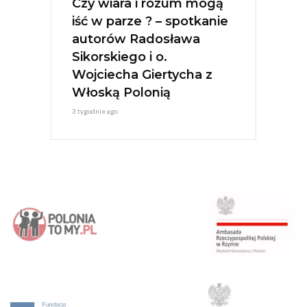
Czy wiara i rozum mogą
iść w parze ? – spotkanie
autorów Radosława
Sikorskiego i o.
Wojciecha Giertycha z
Włoską Polonią
3 tygodnie ago