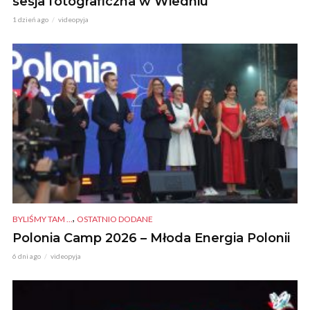
sesja fotograficzna w Wiedniu
1 dzień ago
videopyja
,
BYLIŚMY TAM ...
OSTATNIO DODANE
Polonia Camp 2026 – Młoda Energia Polonii
6 dni ago
videopyja