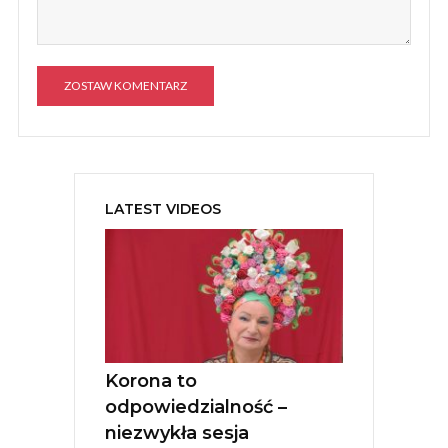
A
l
t
e
LATEST VIDEOS
r
n
a
t
i
v
e
:
Korona to
odpowiedzialność –
niezwykła sesja