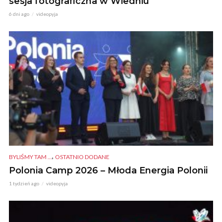
sesja fotograficzna w Wiedniu
6 dni ago
videopyja
,
BYLIŚMY TAM ...
OSTATNIO DODANE
Polonia Camp 2026 – Młoda Energia Polonii
1 tydzień ago
videopyja