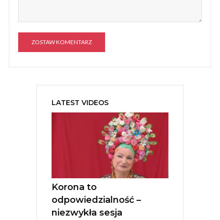
A
l
t
e
LATEST VIDEOS
r
n
a
t
i
v
e
:
Korona to
odpowiedzialność –
niezwykła sesja