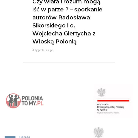
Czy wiara i rozum mogą
iść w parze ? – spotkanie
autorów Radosława
Sikorskiego i o.
Wojciecha Giertycha z
Włoską Polonią
4 tygodnie ago