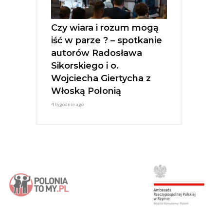
Czy wiara i rozum mogą
iść w parze ? – spotkanie
autorów Radosława
Sikorskiego i o.
Wojciecha Giertycha z
Włoską Polonią
4 tygodnie ago