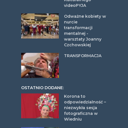
videoPYJA
Odważne kobiety w
nurcie
transformacji
mentalnej -
warsztaty Joanny
Czchowskiej
TRANSFORMACJA
OSTATNIO DODANE:
Korona to
odpowiedzialność –
niezwykła sesja
fotograficzna w
Wiedniu