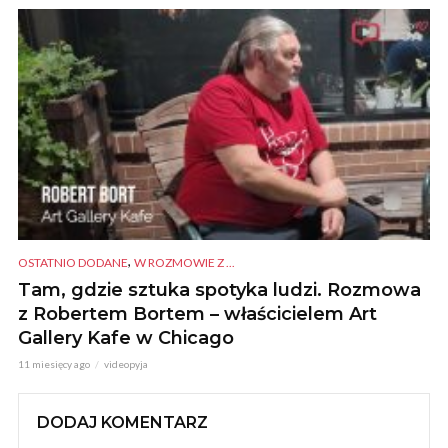
,
OSTATNIO DODANE
W ROZMOWIE Z ...
Tam, gdzie sztuka spotyka ludzi. Rozmowa
z Robertem Bortem – właścicielem Art
Gallery Kafe w Chicago
11 miesięcy ago
videopyja
DODAJ KOMENTARZ