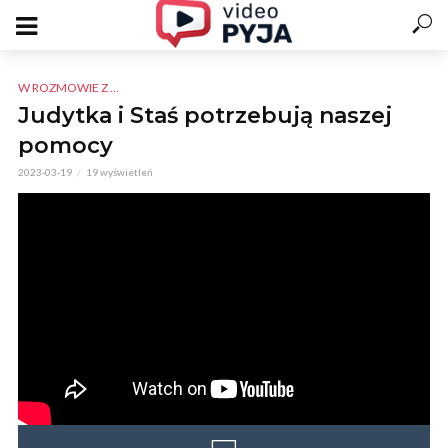
W ROZMOWIE Z ...
Judytka i Staś potrzebują naszej
pomocy
2023-03-19
19 wyświetleń