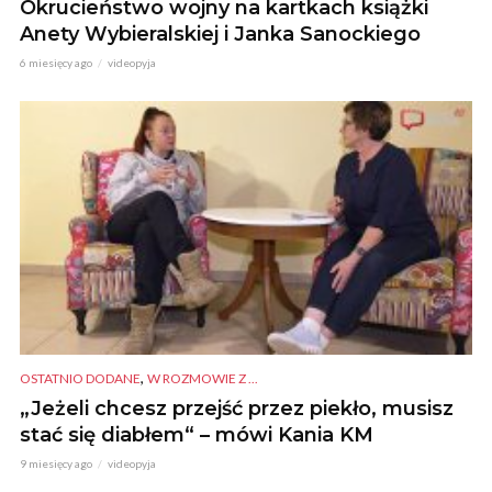
Okrucieństwo wojny na kartkach książki
Anety Wybieralskiej i Janka Sanockiego
6 miesięcy ago
videopyja
,
OSTATNIO DODANE
W ROZMOWIE Z ...
„Jeżeli chcesz przejść przez piekło, musisz
stać się diabłem“ – mówi Kania KM
9 miesięcy ago
videopyja