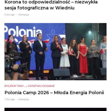
Korona to odpowiedzialność – niezwykła
sesja fotograficzna w Wiedniu
2 dni ago
videopyja
,
BYLIŚMY TAM ...
OSTATNIO DODANE
Polonia Camp 2026 – Młoda Energia Polonii
7 dni ago
videopyja