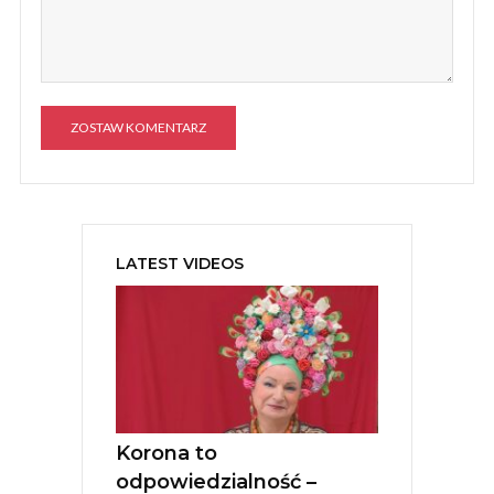
A
l
t
e
LATEST VIDEOS
r
n
a
t
i
v
e
:
Korona to
odpowiedzialność –