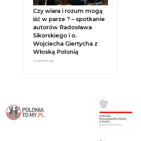
Czy wiara i rozum mogą
iść w parze ? – spotkanie
autorów Radosława
Sikorskiego i o.
Wojciecha Giertycha z
Włoską Polonią
3 tygodnie ago