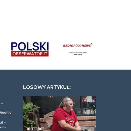
LOSOWY ARTYKUŁ:
 –
Wiedniu
26 –
onii