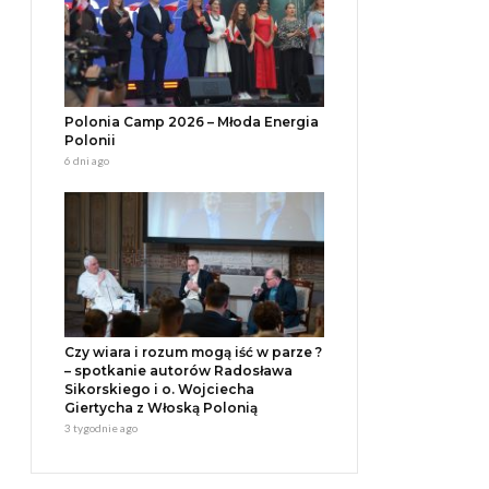
Polonia Camp 2026 – Młoda Energia
Polonii
6 dni ago
Czy wiara i rozum mogą iść w parze ?
– spotkanie autorów Radosława
Sikorskiego i o. Wojciecha
Giertycha z Włoską Polonią
3 tygodnie ago