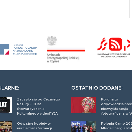
ULARNE:
OSTATNIO DODANE:
Zaczęło się od Cezarego
Korona to
Pazury – 10 lat
odpowiedzialność
Stowarzyszenia
niezwykła sesja
Kulturalnego videoPYJA
fotograficzna w 
Odważne kobiety w
Polonia Camp 20
nurcie transformacji
Młoda Energia Pol