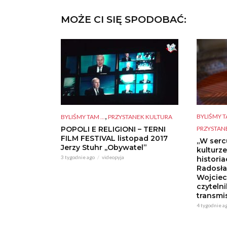
MOŻE CI SIĘ SPODOBAĆ:
,
BYLIŚMY TA
BYLIŚMY TAM ...
PRZYSTANEK KULTURA
PRZYSTAN
POPOLI E RELIGIONI – TERNI
FILM FESTIVAL listopad 2017
„W serc
Jerzy Stuhr ,,Obywatel”
kulturz
3 tygodnie ago
videopyja
histori
Radosła
Wojciec
czytelni
transmis
4 tygodnie a