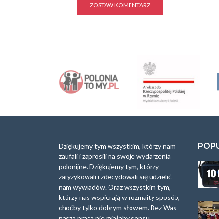
A
l
t
e
r
n
a
t
i
v
e
:
POP
Dziękujemy tym wszystkim, którzy nam
zaufali i zaprosili na swoje wydarzenia
polonijne. Dziękujemy tym, którzy
zaryzykowali i zdecydowali się udzielić
nam wywiadów. Oraz wszystkim tym,
którzy nas wspierają w rozmaity sposób,
choćby tylko dobrym słowem. Bez Was
nasza praca nie miałaby sensu.