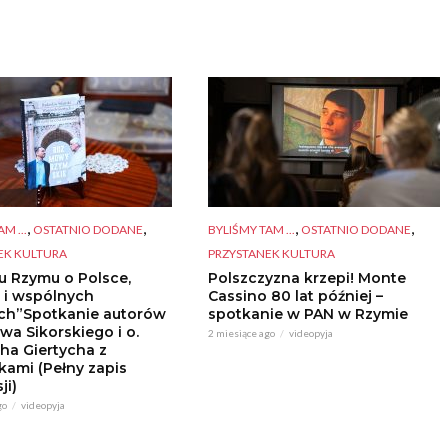
,
,
,
,
M ...
OSTATNIO DODANE
BYLIŚMY TAM ...
OSTATNIO DODANE
EK KULTURA
PRZYSTANEK KULTURA
u Rzymu o Polsce,
Polszczyzna krzepi! Monte
e i wspólnych
Cassino 80 lat później –
ach”Spotkanie autorów
spotkanie w PAN w Rzymie
wa Sikorskiego i o.
2 miesiące ago
videopyja
ha Giertycha z
kami (Pełny zapis
ji)
go
videopyja