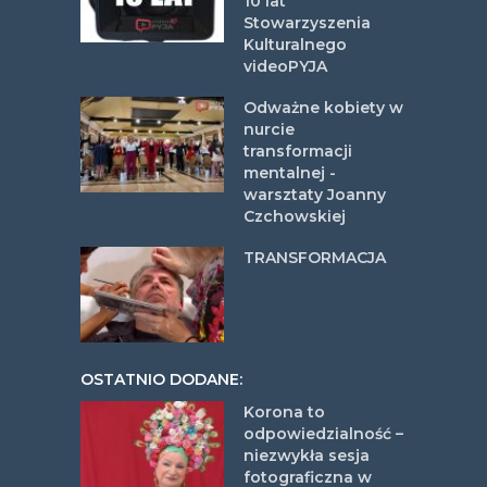
10 lat
Stowarzyszenia
Kulturalnego
videoPYJA
Odważne kobiety w
nurcie
transformacji
mentalnej -
warsztaty Joanny
Czchowskiej
TRANSFORMACJA
OSTATNIO DODANE:
Korona to
odpowiedzialność –
niezwykła sesja
fotograficzna w