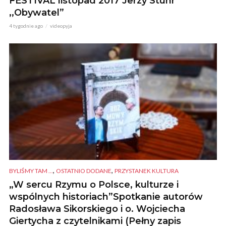
FESTIVAL listopad 2017 Jerzy Stuhr
,,Obywatel”
4 tygodnie ago
videopyja
,
,
BYLIŚMY TAM ...
OSTATNIO DODANE
PRZYSTANEK KULTURA
„W sercu Rzymu o Polsce, kulturze i
wspólnych historiach”Spotkanie autorów
Radosława Sikorskiego i o. Wojciecha
Giertycha z czytelnikami (Pełny zapis