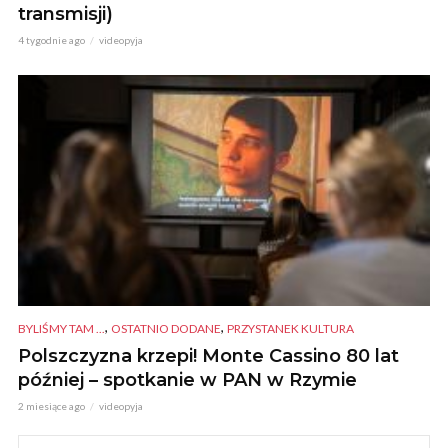
transmisji)
4 tygodnie ago
videopyja
,
,
BYLIŚMY TAM ...
OSTATNIO DODANE
PRZYSTANEK KULTURA
Polszczyzna krzepi! Monte Cassino 80 lat
później – spotkanie w PAN w Rzymie
2 miesiące ago
videopyja