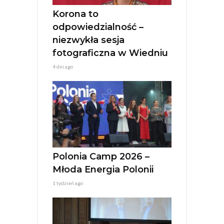
e
:
Korona to
odpowiedzialność –
niezwykła sesja
fotograficzna w Wiedniu
4 dni ago
Polonia Camp 2026 –
Młoda Energia Polonii
1 tydzień ago