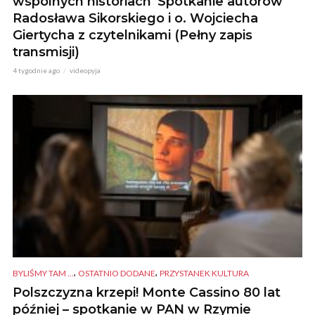
wspólnych historiach”Spotkanie autorów
Radosława Sikorskiego i o. Wojciecha
Giertycha z czytelnikami (Pełny zapis
transmisji)
4 tygodnie ago
videopyja
,
,
BYLIŚMY TAM ...
OSTATNIO DODANE
PRZYSTANEK KULTURA
Polszczyzna krzepi! Monte Cassino 80 lat
później – spotkanie w PAN w Rzymie