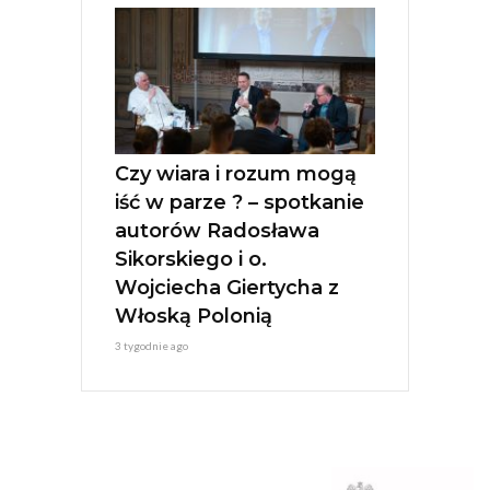
Czy wiara i rozum mogą
iść w parze ? – spotkanie
autorów Radosława
Sikorskiego i o.
Wojciecha Giertycha z
Włoską Polonią
3 tygodnie ago