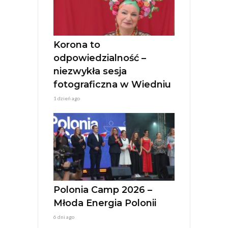
i
v
e
:
Korona to
odpowiedzialność –
niezwykła sesja
fotograficzna w Wiedniu
1 dzień ago
Polonia Camp 2026 –
Młoda Energia Polonii
6 dni ago