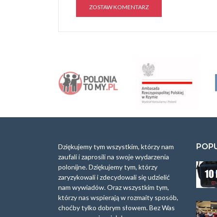
A
l
t
e
r
n
a
t
i
v
e
:
POP
Dziękujemy tym wszystkim, którzy nam
zaufali i zaprosili na swoje wydarzenia
polonijne. Dziękujemy tym, którzy
zaryzykowali i zdecydowali się udzielić
nam wywiadów. Oraz wszystkim tym,
którzy nas wspierają w rozmaity sposób,
choćby tylko dobrym słowem. Bez Was