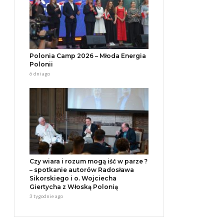
Polonia Camp 2026 – Młoda Energia
Polonii
6 dni ago
Czy wiara i rozum mogą iść w parze ?
– spotkanie autorów Radosława
Sikorskiego i o. Wojciecha
Giertycha z Włoską Polonią
3 tygodnie ago