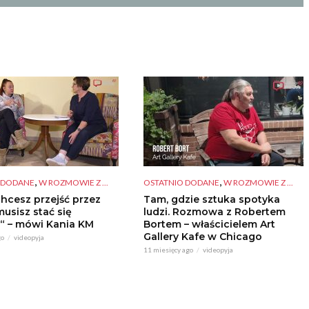
,
,
 DODANE
W ROZMOWIE Z ...
OSTATNIO DODANE
W ROZMOWIE Z ...
chcesz przejść przez
Tam, gdzie sztuka spotyka
musisz stać się
ludzi. Rozmowa z Robertem
“ – mówi Kania KM
Bortem – właścicielem Art
Gallery Kafe w Chicago
go
videopyja
11 miesięcy ago
videopyja