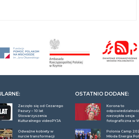
ULARNE:
OSTATNIO DODANE:
Zaczęło się od Cezarego
Korona to
Pazury – 10 lat
odpowiedzialność
Stowarzyszenia
niezwykła sesja
Kulturalnego videoPYJA
fotograficzna w 
Odważne kobiety w
Polonia Camp 20
nurcie transformacji
Młoda Energia Pol