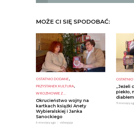
MOŻE CI SIĘ SPODOBAĆ:
,
OSTATNIO DODANE
OSTATNIO
,
PRZYSTANEK KULTURA
„Jeżeli 
piekło, 
W ROZMOWIE Z ...
diabłem
Okrucieństwo wojny na
9 miesięcy a
kartkach książki Anety
Wybieralskiej i Janka
Sanockiego
6 miesięcy ago
videopyja