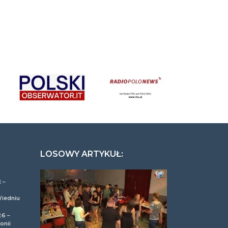
LOSOWY ARTYKUŁ:
 –
Wiedniu
26 –
onii