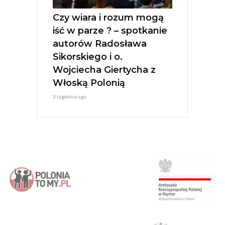
Czy wiara i rozum mogą
iść w parze ? – spotkanie
autorów Radosława
Sikorskiego i o.
Wojciecha Giertycha z
Włoską Polonią
3 tygodnie ago