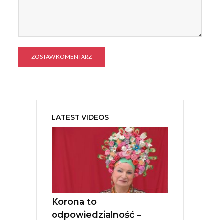
A
l
t
e
LATEST VIDEOS
r
n
a
t
i
v
e
:
Korona to
odpowiedzialność –