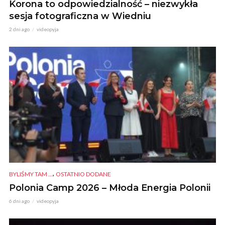
Korona to odpowiedzialność – niezwykła
sesja fotograficzna w Wiedniu
2 dni ago
videopyja
,
BYLIŚMY TAM ...
OSTATNIO DODANE
Polonia Camp 2026 – Młoda Energia Polonii
6 dni ago
videopyja