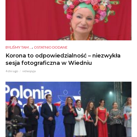
,
BYLIŚMY TAM ...
OSTATNIO DODANE
Korona to odpowiedzialność – niezwykła
sesja fotograficzna w Wiedniu
4 dni ago
videopyja