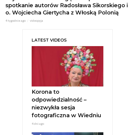
spotkanie autorów Radosława Sikorskiego i
o. Wojciecha Giertycha z Włoską Polonią
4 tygodnie ago
videopyja
LATEST VIDEOS
Korona to
odpowiedzialność –
niezwykła sesja
fotograficzna w Wiedniu
4 dni ago