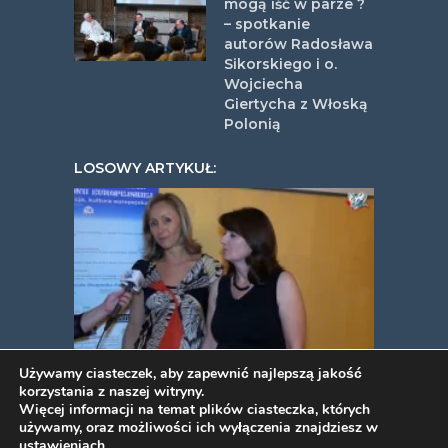
mogą iść w parze ?
– spotkanie
autorów Radosława
Sikorskiego i o.
Wojciecha
Giertycha z Włoską
Polonią
LOSOWY ARTYKUŁ:
Powakacyjna zabawa w
Używamy ciasteczek, aby zapewnić najlepszą jakość
korzystania z naszej witryny.
Ciampino 26 09 2015
Więcej informacji na temat plików ciasteczka, których
używamy, oraz możliwości ich wyłączenia znajdziesz w
ustawieniach
.