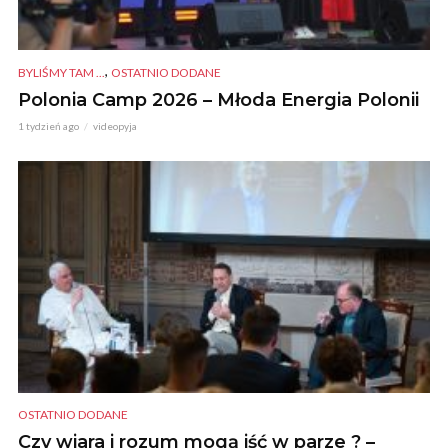
,
BYLIŚMY TAM ...
OSTATNIO DODANE
Polonia Camp 2026 – Młoda Energia Polonii
1 tydzień ago
videopyja
OSTATNIO DODANE
Czy wiara i rozum mogą iść w parze ? –