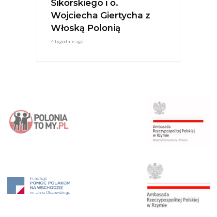
Sikorskiego i o.
Wojciecha Giertycha z
Włoską Polonią
4 tygodnie ago