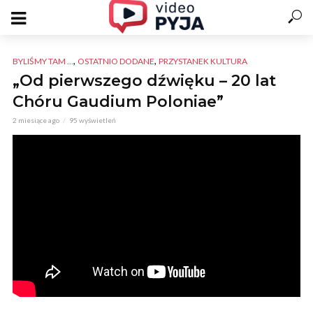
,
,
BYLIŚMY TAM ...
OSTATNIO DODANE
PRZYSTANEK KULTURA
„Od pierwszego dźwięku – 20 lat
Chóru Gaudium Poloniae”
2 miesiące ago
95 wyświetleń