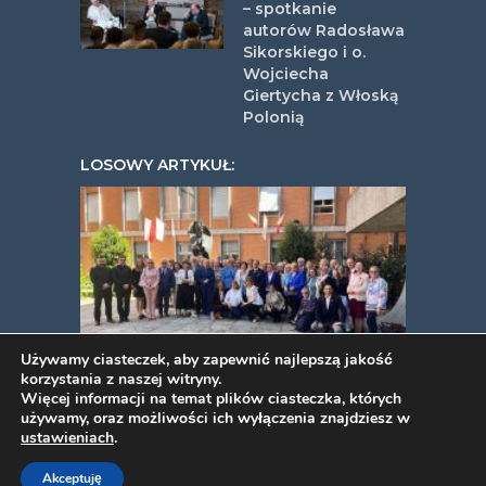
– spotkanie
autorów Radosława
Sikorskiego i o.
Wojciecha
Giertycha z Włoską
Polonią
LOSOWY ARTYKUŁ:
Używamy ciasteczek, aby zapewnić najlepszą jakość
korzystania z naszej witryny.
29 zjazd ZPWW Rzym 2024
Więcej informacji na temat plików ciasteczka, których
używamy, oraz możliwości ich wyłączenia znajdziesz w
ustawieniach
.
COPYRIGHT © 2026. VIDEOPYJA
.
Akceptuję
TWORZENIE STRON INTERNETOWYCH
PROJEKT ESTART
.