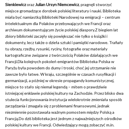
Sienkiewicz
oraz
Julian Ursyn Niemcewicz
, pragnęli stworzyć
miejsce gromadzące dorobek polskiej literatury i nauki. Biblioteka
miała być namiastką Biblioteki Narodowej na emigracji – centrum
intelektualnym dla Polaków przebywających we Francji oraz
archiwum dokumentującym życie polskiej diaspory.Z biegiem lat
zbiory biblioteki zaczęły się powiększać nie tylko o książki i
dokumenty, lecz także o dzieła sztuki i pamiątki narodowe. Trafiały
tu obrazy, rzeźby, rysunki, ryciny, fotografie oraz materiały
kartograficzne związane z twórczością Polaków działających we
Francji.Dla kolejnych pokoleń emigrantów Biblioteka Polska w
Paryżu była powodem do dumy i troski, choć jej utrzymanie nie
zawsze było łatwe. W kraju, szczególnie w czasach rusyfikacji i
germanizacji, a później w okresie propagandy komunistycznej,
miejsce to stało się niemal legendą – mitem o prawdziwie
istniejącej enklawie polskiej kultury na Zachodzie. Przez blisko dwa
stulecia funkcjonowania instytucja wielokrotnie zmieniała sposób
zarządzania i zmagała się z problemami finansowymi, jednak
niezmiennie pozostawała ważnym pomostem między Polską a
Francją.Do dziś biblioteka jest jednym z najważniejszych ośrodków
polskiej kultury we Francji. Odwiedzający mogą zobaczyć m.in.