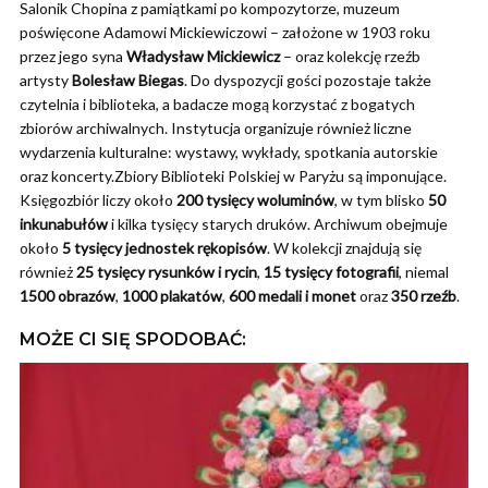
Salonik Chopina z pamiątkami po kompozytorze, muzeum
poświęcone Adamowi Mickiewiczowi – założone w 1903 roku
przez jego syna
Władysław Mickiewicz
– oraz kolekcję rzeźb
artysty
Bolesław Biegas
. Do dyspozycji gości pozostaje także
czytelnia i biblioteka, a badacze mogą korzystać z bogatych
zbiorów archiwalnych. Instytucja organizuje również liczne
wydarzenia kulturalne: wystawy, wykłady, spotkania autorskie
oraz koncerty.Zbiory Biblioteki Polskiej w Paryżu są imponujące.
Księgozbiór liczy około
200 tysięcy woluminów
, w tym blisko
50
inkunabułów
i kilka tysięcy starych druków. Archiwum obejmuje
około
5 tysięcy jednostek rękopisów
. W kolekcji znajdują się
również
25 tysięcy rysunków i rycin
,
15 tysięcy fotografii
, niemal
1500 obrazów
,
1000 plakatów
,
600 medali i monet
oraz
350 rzeźb
.
MOŻE CI SIĘ SPODOBAĆ: