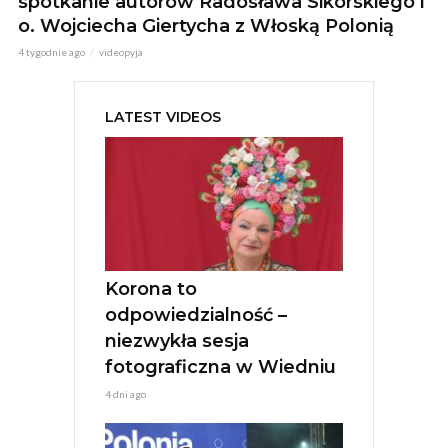
spotkanie autorów Radosława Sikorskiego i
o. Wojciecha Giertycha z Włoską Polonią
4 tygodnie ago
videopyja
LATEST VIDEOS
Korona to
odpowiedzialność –
niezwykła sesja
fotograficzna w Wiedniu
4 dni ago