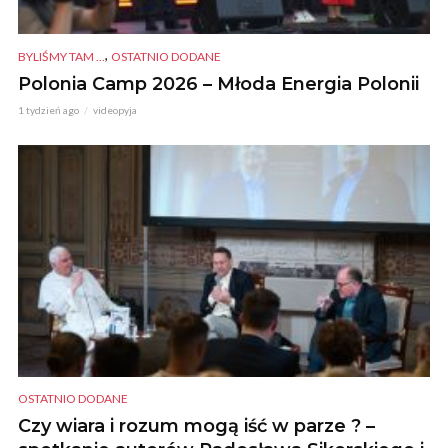
,
BYLIŚMY TAM ...
OSTATNIO DODANE
Polonia Camp 2026 – Młoda Energia Polonii
1 tydzień ago
videopyja
OSTATNIO DODANE
Czy wiara i rozum mogą iść w parze ? –