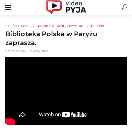
,
,
BYLIŚMY TAM ...
OSTATNIO DODANE
PRZYSTANEK KULTURA
Biblioteka Polska w Paryżu
zaprasza.
5 miesięcy ago
46 wyświetleń