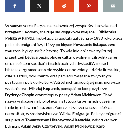
W samym sercu Paryża, na malowniczej wyspie św. Ludwika nad
brzegiem Sekwany, znajduje się wyjątkowe miejsce –
Biblioteka
Polska w Paryżu
. Instytucja ta została założona w 1838 roku przez
polskich emigrantów, którzy po klęsce
Powstanie listopadowe
zmuszeni byli opuścić ojczyznę. To właśnie oni stworzyli tutaj
przestrzeń będącą oazą polskiej kultury, wolnej myśli politycznej
oraz miejscem spotkań i intelektualnych dyskusji.W murach
biblioteki zgromadzono niezwykle cenne zbiory – dzieła literackie,
dzieła sztuki, dokumenty oraz pamiątki związane z wybitnymi
postaciami polskiej kultury. Wśród nich znajdują się m.in. pierwsze
wydania prac
Mikołaj Kopernik
, pamiątki po kompozytorze
Fryderyk Chopin
oraz rękopisy poety
Adam Mickiewicz
. Choć
nazwa wskazuje na bibliotekę, instytucja ta pełni jednocześnie
funkcję archiwum i muzeum.Pomysł stworzenia tego miejsca
narodził się w środowisku tzw.
Wielka Emigracja
. Polscy emigranci
skupieni w
Towarzystwo Historyczno‑Literackie
, wśród których
byli m.in.
Adam Jerzy Czartoryski
,
Adam Mickiewicz
,
Karol