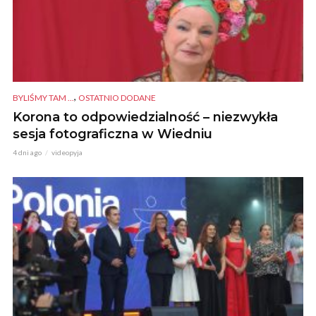
,
BYLIŚMY TAM ...
OSTATNIO DODANE
Korona to odpowiedzialność – niezwykła
sesja fotograficzna w Wiedniu
4 dni ago
videopyja