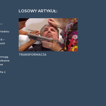
LOSOWY ARTYKUŁ:
 –
Wiedniu
26 –
onii
TRANSFORMACJA
m mogą
otkanie
wa
ha z