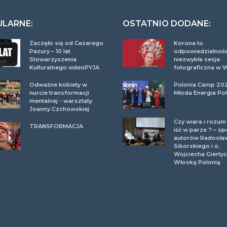
ULARNE:
OSTATNIO DODANE:
Zaczęło się od Cezarego
Korona to
Pazury – 10 lat
odpowiedzialność
Stowarzyszenia
niezwykła sesja
Kulturalnego videoPYJA
fotograficzna w 
Odważne kobiety w
Polonia Camp 20
nurcie transformacji
Młoda Energia Pol
mentalnej - warsztaty
Joanny Czchowskiej
Czy wiara i rozu
TRANSFORMACJA
iść w parze ? – sp
autorów Radosła
Sikorskiego i o.
Wojciecha Giertyc
Włoską Polonią