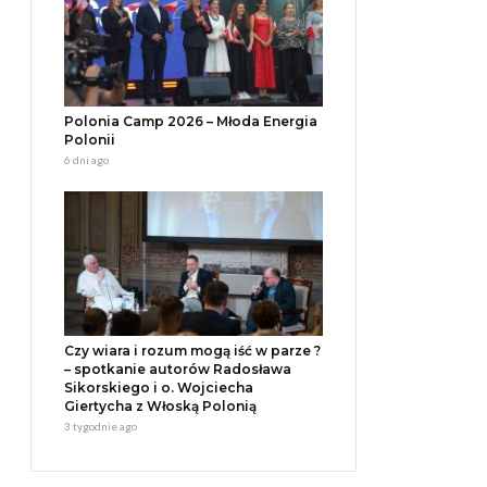
Polonia Camp 2026 – Młoda Energia
Polonii
6 dni ago
Czy wiara i rozum mogą iść w parze ?
– spotkanie autorów Radosława
Sikorskiego i o. Wojciecha
Giertycha z Włoską Polonią
3 tygodnie ago