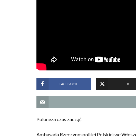
FACEBOOK
X
Poloneza czas zacząć
Ambasada Rzeczypospolitej Polskiej we Włoszec