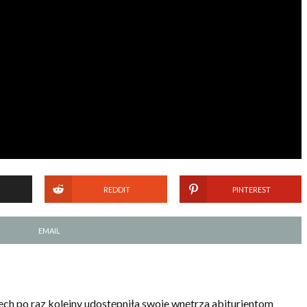
REDDIT
PINTEREST
EMAIL
h po raz kolejny udostępniła swoje wnętrza abiturientom