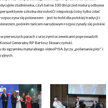
tradycyjnie studniówka, czyli bal na 100 dni przed maturą odbywa
 perspektywie szkolna dorosłość) i niepokoju (oby tylko zdać
ozpoczyna się polonezem – jest to hołd dla polskiej tradycji i
polonezem, polskim tańcem narodowym rozpoczynały się polskie
 w pierwszych parach z uroczymi uczennicami poprowadzili
Konsul Generalny RP Bartosz Skwarczyński.
do egzaminu maturalnego videoPYJA życzy „połamania piór“ i
cyjnych.