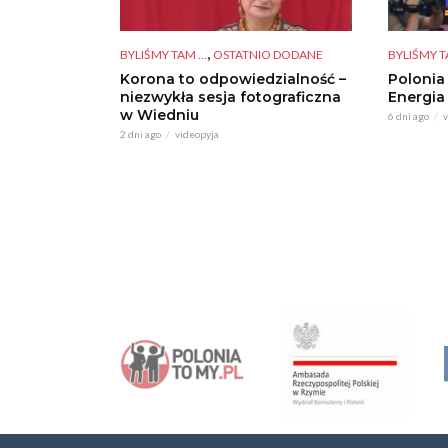
,
BYLIŚMY TAM ...
OSTATNIO DODANE
BYLIŚMY TA
Korona to odpowiedzialność –
Polonia
niezwykła sesja fotograficzna
Energia
w Wiedniu
6 dni ago
v
2 dni ago
videopyja