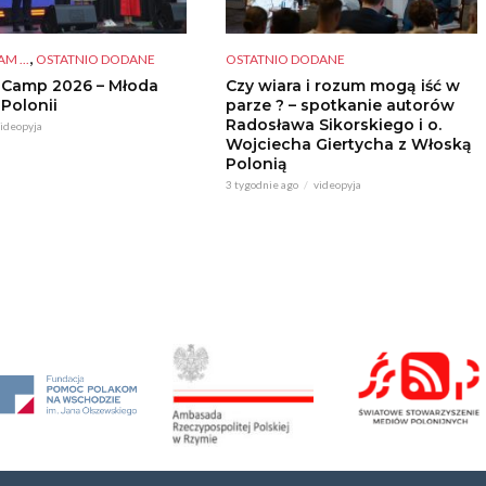
,
M ...
OSTATNIO DODANE
OSTATNIO DODANE
 Camp 2026 – Młoda
Czy wiara i rozum mogą iść w
 Polonii
parze ? – spotkanie autorów
Radosława Sikorskiego i o.
ideopyja
Wojciecha Giertycha z Włoską
Polonią
3 tygodnie ago
videopyja