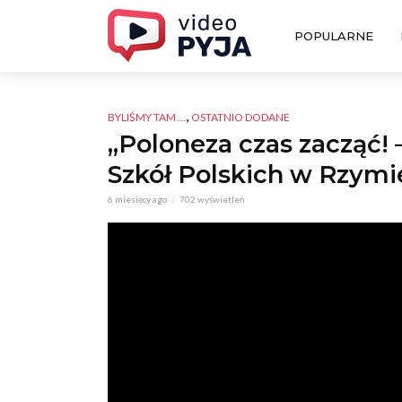
POPULARNE
,
BYLIŚMY TAM ...
OSTATNIO DODANE
„Poloneza czas zacząć!
Szkół Polskich w Rzymie
6 miesięcy ago
702 wyświetleń