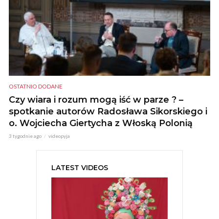
OSTATNIO DODANE
Czy wiara i rozum mogą iść w parze ? –
spotkanie autorów Radosława Sikorskiego i
o. Wojciecha Giertycha z Włoską Polonią
3 tygodnie ago
videopyja
LATEST VIDEOS