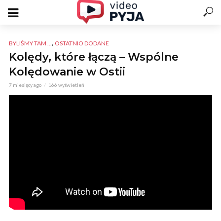
,
BYLIŚMY TAM ...
OSTATNIO DODANE
Kolędy, które łączą – Wspólne
Kolędowanie w Ostii
7 miesięcy ago
166 wyświetleń