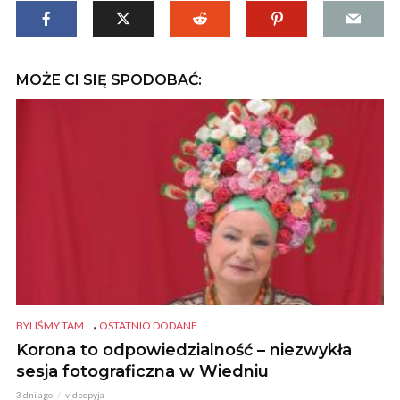
MOŻE CI SIĘ SPODOBAĆ:
,
BYLIŚMY TAM ...
OSTATNIO DODANE
Korona to odpowiedzialność – niezwykła
sesja fotograficzna w Wiedniu
3 dni ago
videopyja