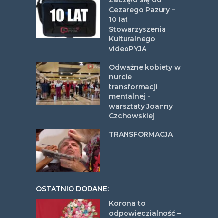
Zaczęło się od
Cezarego Pazury –
10 lat
Stowarzyszenia
Kulturalnego
videoPYJA
Odważne kobiety w
nurcie
transformacji
mentalnej -
warsztaty Joanny
Czchowskiej
TRANSFORMACJA
OSTATNIO DODANE:
Korona to
odpowiedzialność –