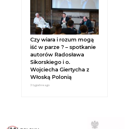
Czy wiara i rozum mogą
iść w parze ? – spotkanie
autorów Radosława
Sikorskiego i o.
Wojciecha Giertycha z
Włoską Polonią
3 tygodnie ago