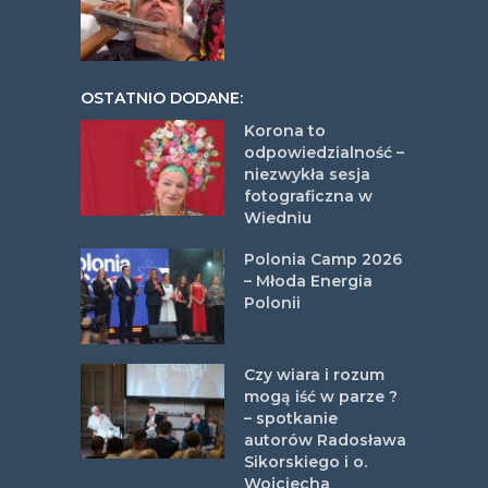
OSTATNIO DODANE:
Korona to
odpowiedzialność –
niezwykła sesja
fotograficzna w
Wiedniu
Polonia Camp 2026
– Młoda Energia
Polonii
Czy wiara i rozum
mogą iść w parze ?
– spotkanie
autorów Radosława
Sikorskiego i o.
Wojciecha