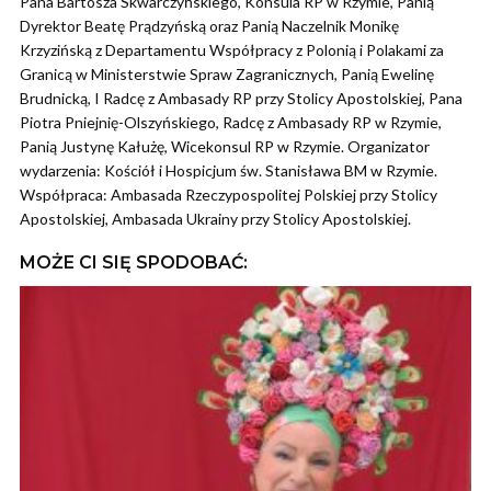
Pana Bartosza Skwarczyńskiego, Konsula RP w Rzymie, Panią
Dyrektor Beatę Prądzyńską oraz Panią Naczelnik Monikę
Krzyzińską z Departamentu Współpracy z Polonią i Polakami za
Granicą w Ministerstwie Spraw Zagranicznych, Panią Ewelinę
Brudnicką, I Radcę z Ambasady RP przy Stolicy Apostolskiej, Pana
Piotra Pniejnię-Olszyńskiego, Radcę z Ambasady RP w Rzymie,
Panią Justynę Kałużę, Wicekonsul RP w Rzymie. Organizator
wydarzenia: Kościół i Hospicjum św. Stanisława BM w Rzymie.
Współpraca: Ambasada Rzeczypospolitej Polskiej przy Stolicy
Apostolskiej, Ambasada Ukrainy przy Stolicy Apostolskiej.
MOŻE CI SIĘ SPODOBAĆ: