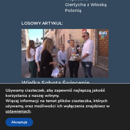
Giertycha z Włoską
Polonią
LOSOWY ARTYKUŁ:
Wielka Sobota Święcenie
pokarmów w kościele polskim
Używamy ciasteczek, aby zapewnić najlepszą jakość
korzystania z naszej witryny.
św. Stanisława w Rzymie
Więcej informacji na temat plików ciasteczka, których
używamy, oraz możliwości ich wyłączenia znajdziesz w
ustawieniach
.
COPYRIGHT © 2026. VIDEOPYJA
.
Akceptuję
TWORZENIE STRON INTERNETOWYCH
PROJEKT ESTART
.