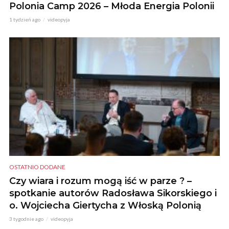
Polonia Camp 2026 – Młoda Energia Polonii
1 tydzień ago
videopyja
OSTATNIO DODANE
Czy wiara i rozum mogą iść w parze ? –
spotkanie autorów Radosława Sikorskiego i
o. Wojciecha Giertycha z Włoską Polonią
3 tygodnie ago
videopyja