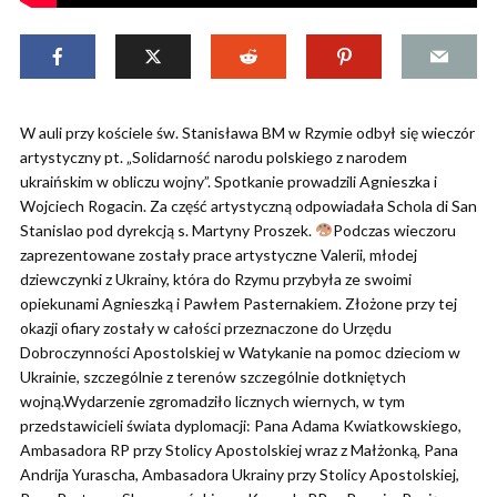
W auli przy kościele św. Stanisława BM w Rzymie odbył się wieczór
artystyczny pt. „Solidarność narodu polskiego z narodem
ukraińskim w obliczu wojny”. Spotkanie prowadzili Agnieszka i
Wojciech Rogacin. Za część artystyczną odpowiadała Schola di San
Stanislao pod dyrekcją s. Martyny Proszek.
Podczas wieczoru
zaprezentowane zostały prace artystyczne Valerii, młodej
dziewczynki z Ukrainy, która do Rzymu przybyła ze swoimi
opiekunami Agnieszką i Pawłem Pasternakiem. Złożone przy tej
okazji ofiary zostały w całości przeznaczone do Urzędu
Dobroczynności Apostolskiej w Watykanie na pomoc dzieciom w
Ukrainie, szczególnie z terenów szczególnie dotkniętych
wojną.Wydarzenie zgromadziło licznych wiernych, w tym
przedstawicieli świata dyplomacji: Pana Adama Kwiatkowskiego,
Ambasadora RP przy Stolicy Apostolskiej wraz z Małżonką, Pana
Andrija Yurascha, Ambasadora Ukrainy przy Stolicy Apostolskiej,