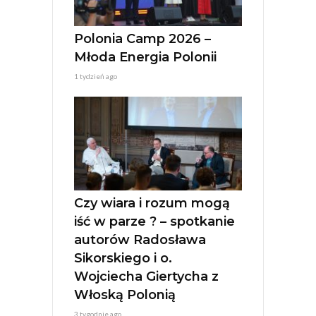
Polonia Camp 2026 –
Młoda Energia Polonii
1 tydzień ago
Czy wiara i rozum mogą
iść w parze ? – spotkanie
autorów Radosława
Sikorskiego i o.
Wojciecha Giertycha z
Włoską Polonią
3 tygodnie ago