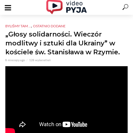
,
BYLIŚMY TAM ...
OSTATNIO DODANE
„Głosy solidarności. Wieczór
modlitwy i sztuki dla Ukrainy” w
kościele św. Stanisława w Rzymie.
8 miesięcy ago
128 wyświetleń