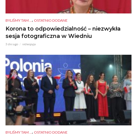
,
BYLIŚMY TAM ...
OSTATNIO DODANE
Korona to odpowiedzialność – niezwykła
sesja fotograficzna w Wiedniu
3 dni ago
videopyja
,
BYLIŚMY TAM ...
OSTATNIO DODANE