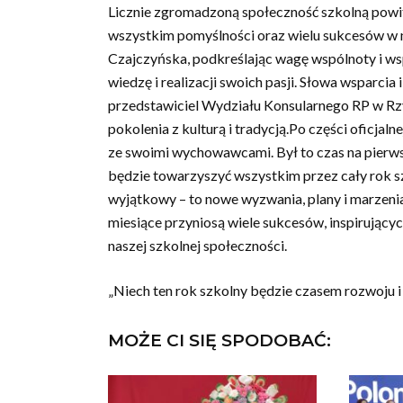
Licznie zgromadzoną społeczność szkolną powital
wszystkim pomyślności oraz wielu sukcesów w 
Czajczyńska, podkreślając wagę wspólnoty i ws
wiedzę i realizacji swoich pasji. Słowa wsparcia
przedstawiciel Wydziału Konsularnego RP w Rzy
pokolenia z kulturą i tradycją.Po części oficjalne
ze swoimi wychowawcami. Był to czas na pierws
będzie towarzyszyć wszystkim przez cały rok 
wyjątkowy – to nowe wyzwania, plany i marzenia
miesiące przyniosą wiele sukcesów, inspirującyc
naszej szkolnej społeczności.
„Niech ten rok szkolny będzie czasem rozwoju i 
MOŻE CI SIĘ SPODOBAĆ: