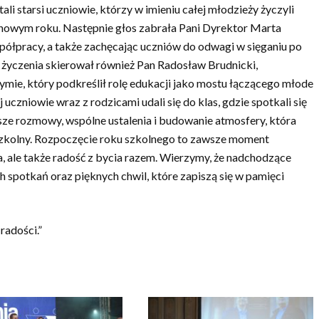
i starsi uczniowie, którzy w imieniu całej młodzieży życzyli
nowym roku. Następnie głos zabrała Pani Dyrektor Marta
półpracy, a także zachęcając uczniów do odwagi w sięganiu po
 i życzenia skierował również Pan Radosław Brudnicki,
mie, który podkreślił rolę edukacji jako mostu łączącego młode
j uczniowie wraz z rodzicami udali się do klas, gdzie spotkali się
ze rozmowy, wspólne ustalenia i budowanie atmosfery, która
szkolny. Rozpoczęcie roku szkolnego to zawsze moment
, ale także radość z bycia razem. Wierzymy, że nadchodzące
h spotkań oraz pięknych chwil, które zapiszą się w pamięci
radości.”