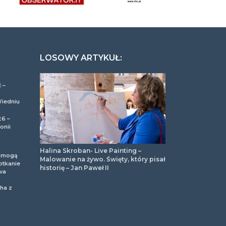
LOSOWY ARTYKUŁ:
 –
Wiedniu
26 –
onii
Halina Skroban- Live Painting –
m mogą
Malowanie na żywo. Święty, który pisał
otkanie
historię – Jan Paweł II
wa
ha z