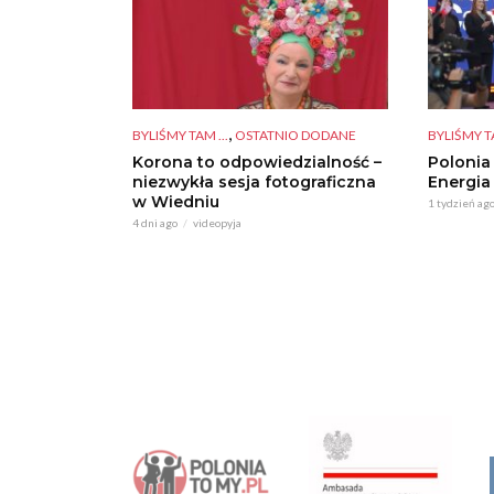
,
BYLIŚMY TAM ...
OSTATNIO DODANE
BYLIŚMY TA
Korona to odpowiedzialność –
Polonia
niezwykła sesja fotograficzna
Energia
w Wiedniu
1 tydzień ag
4 dni ago
videopyja