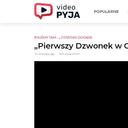
POPULARNE
,
BYLIŚMY TAM ...
OSTATNIO DODANE
„Pierwszy Dzwonek w Os
11 miesięcy ago
102 wyświetleń