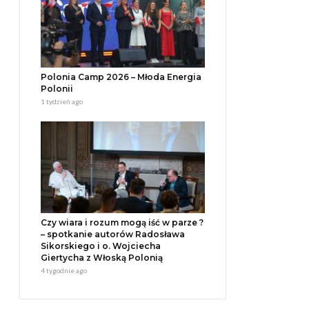
Polonia Camp 2026 – Młoda Energia
Polonii
1 tydzień ago
Czy wiara i rozum mogą iść w parze ?
– spotkanie autorów Radosława
Sikorskiego i o. Wojciecha
Giertycha z Włoską Polonią
4 tygodnie ago