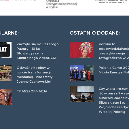
ULARNE:
OSTATNIO DODANE:
Zaczęło się od Cezarego
Korona to
Pazury – 10 lat
odpowiedzialność
Stowarzyszenia
niezwykła sesja
Kulturalnego videoPYJA
fotograficzna w 
Odważne kobiety w
Polonia Camp 20
nurcie transformacji
Młoda Energia Pol
mentalnej - warsztaty
Joanny Czchowskiej
Czy wiara i rozu
TRANSFORMACJA
iść w parze ? – sp
autorów Radosła
Sikorskiego i o.
Wojciecha Giertyc
Włoską Polonią