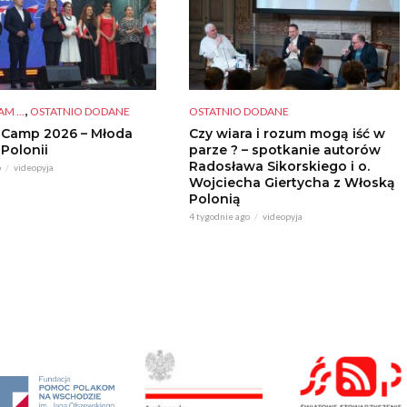
,
M ...
OSTATNIO DODANE
OSTATNIO DODANE
 Camp 2026 – Młoda
Czy wiara i rozum mogą iść w
 Polonii
parze ? – spotkanie autorów
Radosława Sikorskiego i o.
o
videopyja
Wojciecha Giertycha z Włoską
Polonią
4 tygodnie ago
videopyja