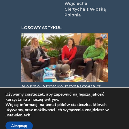
Wojciecha
Giertycha z Włoską
Polonią
LOSOWY ARTYKUŁ:
NASZA AFRYKA ROZMOWA Z
URSZULĄ I WITOLDEM
Używamy ciasteczek, aby zapewnić najlepszą jakość
korzystania z naszej witryny.
RZEPCZAK
Więcej informacji na temat plików ciasteczka, których
używamy, oraz możliwości ich wyłączenia znajdziesz w
ustawieniach
.
COPYRIGHT © 2026. VIDEOPYJA
.
Akceptuję
TWORZENIE STRON INTERNETOWYCH
PROJEKT ESTART
.