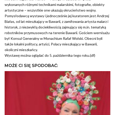
wykonanych różnymi technikami malarskimi, fotografie, obiekty
artystyczne – wszystkie one ukazują okrucieństwo wojny.
Pomysłodawcą wystawy i jednocześnie jej kuratorem jest Andrzej
Białas, od lat mieszkający w Bawarii, z zamiłowania artysta malarz i
historyk, z niezwykłą dociekliwością zajmujący się m.in. tematyką
robotników przymusowych na terenie Bawarii. Gościem wernisażu
był Konsul Generalny w Monachium Rafał Wolski. Obecni byli
także lokalni politycy, artyści, Polacy mieszkający w Bawarii,
okoliczni mieszkańcy.
Wystawę można oglądać do 5. października tego roku.(df)
MOŻE CI SIĘ SPODOBAĆ: