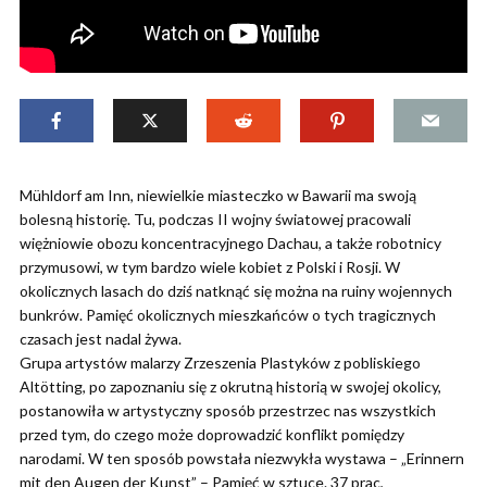
Mühldorf am Inn, niewielkie miasteczko w Bawarii ma swoją
bolesną historię. Tu, podczas II wojny światowej pracowali
więżniowie obozu koncentracyjnego Dachau, a także robotnicy
przymusowi, w tym bardzo wiele kobiet z Polski i Rosji. W
okolicznych lasach do dziś natknąć się można na ruiny wojennych
bunkrów. Pamięć okolicznych mieszkańców o tych tragicznych
czasach jest nadal żywa.
Grupa artystów malarzy Zrzeszenia Plastyków z pobliskiego
Altötting, po zapoznaniu się z okrutną historią w swojej okolicy,
postanowiła w artystyczny sposób przestrzec nas wszystkich
przed tym, do czego może doprowadzić konflikt pomiędzy
narodami. W ten sposób powstała niezwykła wystawa – „Erinnern
mit den Augen der Kunst” – Pamięć w sztuce. 37 prac,