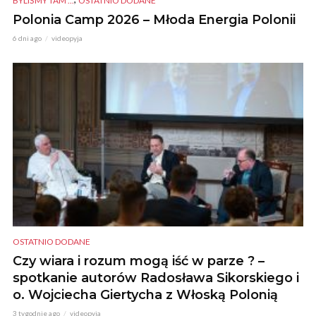
BYLIŚMY TAM ...
OSTATNIO DODANE
Polonia Camp 2026 – Młoda Energia Polonii
6 dni ago
videopyja
OSTATNIO DODANE
Czy wiara i rozum mogą iść w parze ? –
spotkanie autorów Radosława Sikorskiego i
o. Wojciecha Giertycha z Włoską Polonią
3 tygodnie ago
videopyja