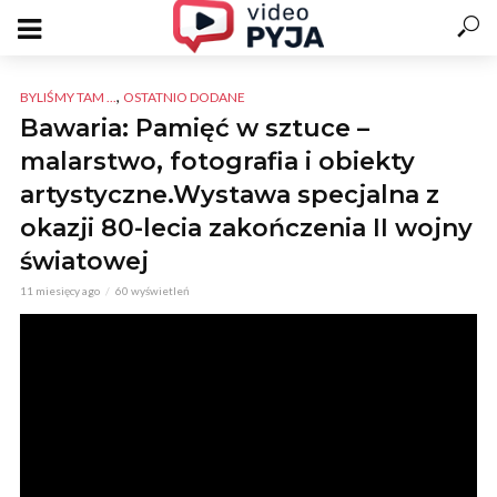
,
BYLIŚMY TAM ...
OSTATNIO DODANE
Bawaria: Pamięć w sztuce –
malarstwo, fotografia i obiekty
artystyczne.Wystawa specjalna z
okazji 80-lecia zakończenia II wojny
światowej
11 miesięcy ago
60 wyświetleń