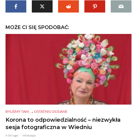
MOŻE CI SIĘ SPODOBAĆ:
,
BYLIŚMY TAM ...
OSTATNIO DODANE
Korona to odpowiedzialność – niezwykła
sesja fotograficzna w Wiedniu
6 dni ago
videopyja