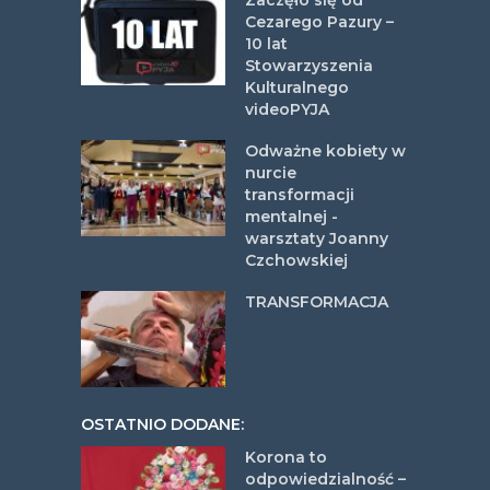
Zaczęło się od
Cezarego Pazury –
10 lat
Stowarzyszenia
Kulturalnego
videoPYJA
Odważne kobiety w
nurcie
transformacji
mentalnej -
warsztaty Joanny
Czchowskiej
TRANSFORMACJA
OSTATNIO DODANE:
Korona to
odpowiedzialność –