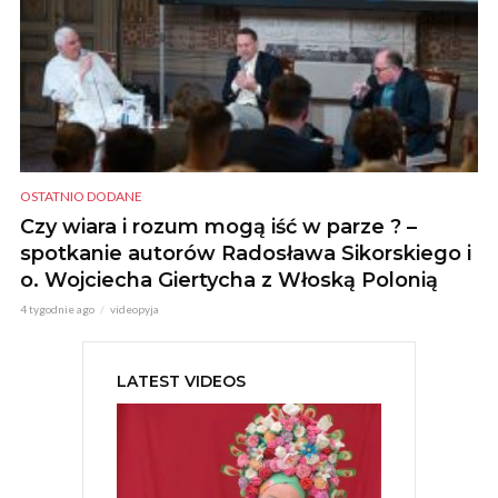
OSTATNIO DODANE
Czy wiara i rozum mogą iść w parze ? –
spotkanie autorów Radosława Sikorskiego i
o. Wojciecha Giertycha z Włoską Polonią
4 tygodnie ago
videopyja
LATEST VIDEOS