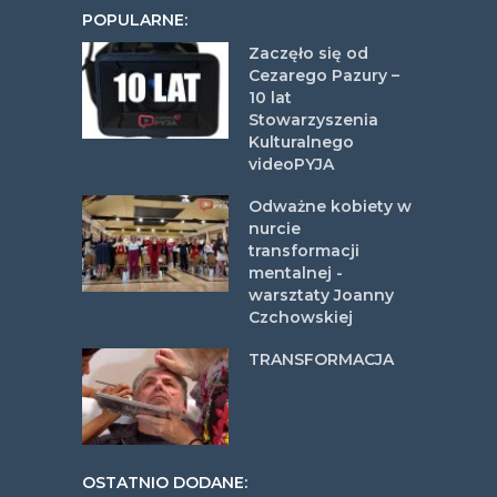
POPULARNE:
Zaczęło się od
Cezarego Pazury –
10 lat
Stowarzyszenia
Kulturalnego
videoPYJA
Odważne kobiety w
nurcie
transformacji
mentalnej -
warsztaty Joanny
Czchowskiej
TRANSFORMACJA
OSTATNIO DODANE: