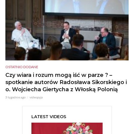
OSTATNIO DODANE
Czy wiara i rozum mogą iść w parze ? –
spotkanie autorów Radosława Sikorskiego i
o. Wojciecha Giertycha z Włoską Polonią
3 tygodnie ago
videopyja
LATEST VIDEOS