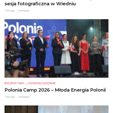
sesja fotograficzna w Wiedniu
2 dni ago
videopyja
,
BYLIŚMY TAM ...
OSTATNIO DODANE
Polonia Camp 2026 – Młoda Energia Polonii
7 dni ago
videopyja