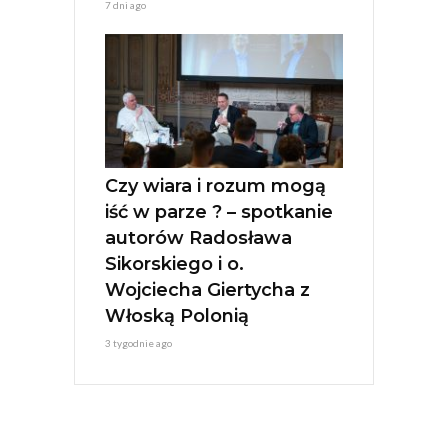
7 dni ago
Czy wiara i rozum mogą
iść w parze ? – spotkanie
autorów Radosława
Sikorskiego i o.
Wojciecha Giertycha z
Włoską Polonią
3 tygodnie ago