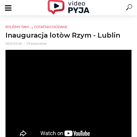
,
BYLIŚMY TAM ...
OSTATNIO DODANE
Inauguracja lotòw Rzym - Lublin
2025-03-26
79 wyświetleń