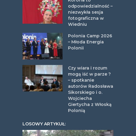
Korona to
odpowiedzialność –
niezwykła sesja
fotograficzna w
Wiedniu
Polonia Camp 2026
– Młoda Energia
Polonii
Czy wiara i rozum
mogą iść w parze ?
– spotkanie
autorów Radosława
Sikorskiego i o.
Wojciecha
Giertycha z Włoską
Polonią
LOSOWY ARTYKUŁ: