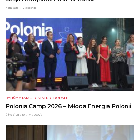
4 dni ago
videopyja
,
BYLIŚMY TAM ...
OSTATNIO DODANE
Polonia Camp 2026 – Młoda Energia Polonii
1 tydzień ago
videopyja