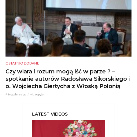
OSTATNIO DODANE
Czy wiara i rozum mogą iść w parze ? –
spotkanie autorów Radosława Sikorskiego i
o. Wojciecha Giertycha z Włoską Polonią
4 tygodnie ago
videopyja
LATEST VIDEOS