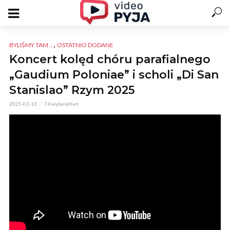
,
BYLIŚMY TAM ...
OSTATNIO DODANE
Koncert kolęd chóru parafialnego
„Gaudium Poloniae” i scholi „Di San
Stanislao” Rzym 2025
2025-01-13
74 wyświetleń