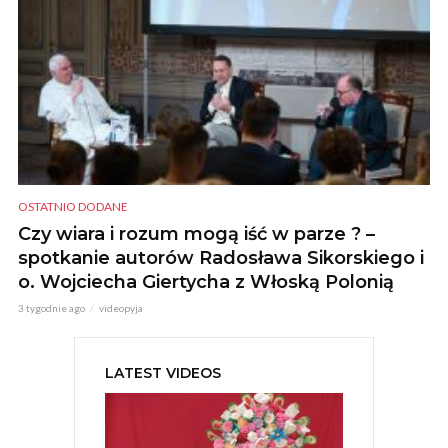
OSTATNIO DODANE
Czy wiara i rozum mogą iść w parze ? –
spotkanie autorów Radosława Sikorskiego i
o. Wojciecha Giertycha z Włoską Polonią
3 tygodnie ago
videopyja
LATEST VIDEOS