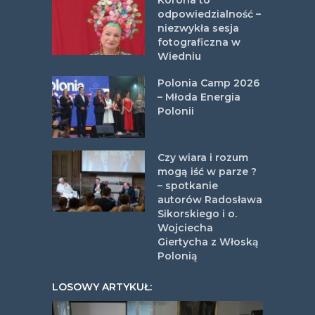
Korona to
odpowiedzialność –
niezwykła sesja
fotograficzna w
Wiedniu
Polonia Camp 2026
– Młoda Energia
Polonii
Czy wiara i rozum
mogą iść w parze ?
– spotkanie
autorów Radosława
Sikorskiego i o.
Wojciecha
Giertycha z Włoską
Polonią
LOSOWY ARTYKUŁ: