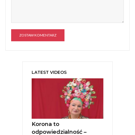
A
l
t
e
LATEST VIDEOS
r
n
a
t
i
v
e
:
Korona to
odpowiedzialność –