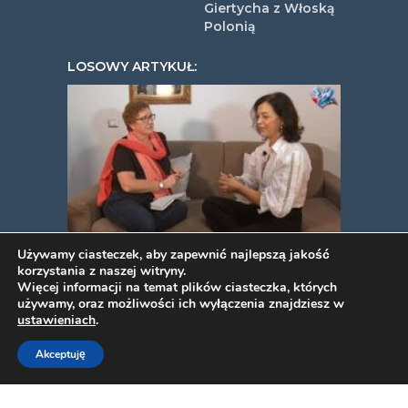
Giertycha z Włoską
Polonią
LOSOWY ARTYKUŁ:
videoPYJA w podróży kulinarnej
Używamy ciasteczek, aby zapewnić najlepszą jakość
korzystania z naszej witryny.
z Ewą Szczęsną
Więcej informacji na temat plików ciasteczka, których
używamy, oraz możliwości ich wyłączenia znajdziesz w
ustawieniach
.
COPYRIGHT © 2026. VIDEOPYJA
.
Akceptuję
TWORZENIE STRON INTERNETOWYCH
PROJEKT ESTART
.