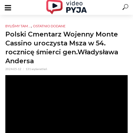
,
BYLIŚMY TAM ...
OSTATNIO DODANE
Polski Cmentarz Wojenny Monte
Cassino uroczysta Msza w 54.
rocznicę śmierci gen.Władysława
Andersa
2024-05-12
131 wyświetleń