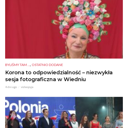
,
BYLIŚMY TAM ...
OSTATNIO DODANE
Korona to odpowiedzialność – niezwykła
sesja fotograficzna w Wiedniu
4 dni ago
videopyja