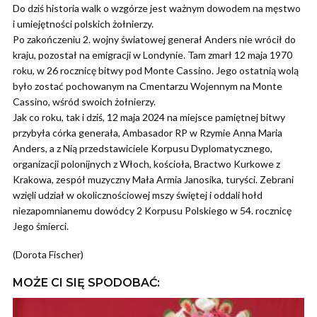
Do dziś historia walk o wzgórze jest ważnym dowodem na męstwo
i umiejętności polskich żołnierzy.
Po zakończeniu 2. wojny światowej generał Anders nie wrócił do
kraju, pozostał na emigracji w Londynie. Tam zmarł 12 maja 1970
roku, w 26 rocznicę bitwy pod Monte Cassino. Jego ostatnią wolą
było zostać pochowanym na Cmentarzu Wojennym na Monte
Cassino, wśród swoich żołnierzy.
Jak co roku, tak i dziś, 12 maja 2024 na miejsce pamiętnej bitwy
przybyła córka generała, Ambasador RP w Rzymie Anna Maria
Anders, a z Nią przedstawiciele Korpusu Dyplomatycznego,
organizacji polonijnych z Włoch, kościoła, Bractwo Kurkowe z
Krakowa, zespół muzyczny Mała Armia Janosika, turyści. Zebrani
wzięli udział w okolicznościowej mszy świętej i oddali hołd
niezapomnianemu dowódcy 2 Korpusu Polskiego w 54. rocznicę
Jego śmierci.
(Dorota Fischer)
MOŻE CI SIĘ SPODOBAĆ: