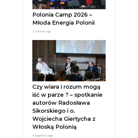
Polonia Camp 2026 –
Młoda Energia Polonii
1 tydzień ago
Czy wiara i rozum mogą
iść w parze ? – spotkanie
autorów Radosława
Sikorskiego i o.
Wojciecha Giertycha z
Włoską Polonią
4 tygodnie ago