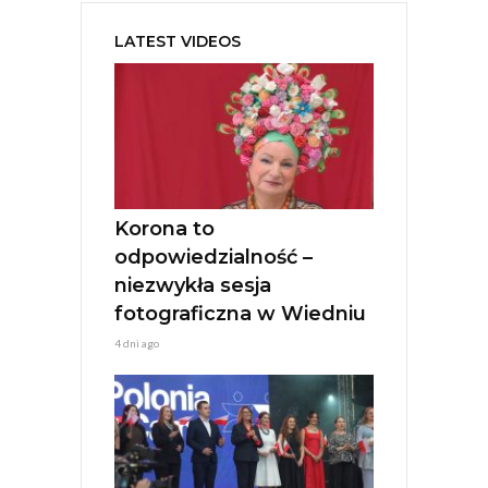
t
e
LATEST VIDEOS
r
n
a
t
i
v
e
:
Korona to
odpowiedzialność –
niezwykła sesja
fotograficzna w Wiedniu
4 dni ago