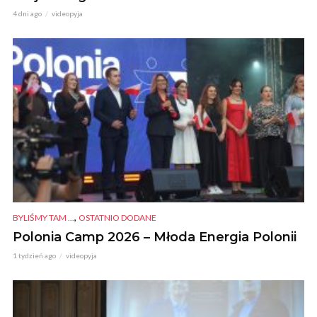
4 dni ago
videopyja
,
BYLIŚMY TAM ...
OSTATNIO DODANE
Polonia Camp 2026 – Młoda Energia Polonii
1 tydzień ago
videopyja