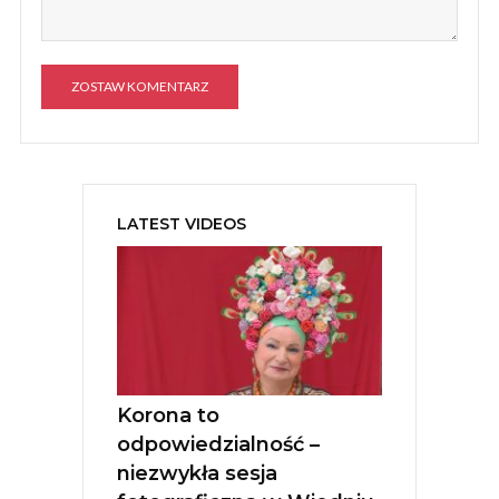
A
l
t
e
LATEST VIDEOS
r
n
a
t
i
v
e
:
Korona to
odpowiedzialność –
niezwykła sesja