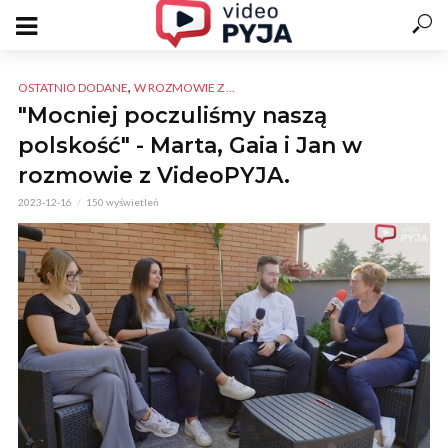
,
OSTATNIO DODANE
W ROZMOWIE Z ...
"Mocniej poczuliśmy naszą
polskość" - Marta, Gaia i Jan w
rozmowie z VideoPYJA.
2023-12-16
150 wyświetleń