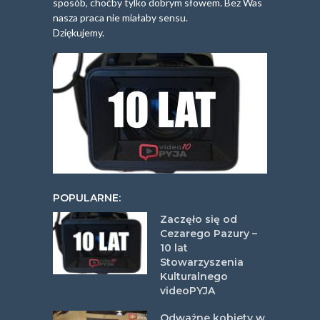
sposób, choćby tylko dobrym słowem. Bez Was
nasza praca nie miałaby sensu.
Dziękujemy.
POPULARNE:
Zaczęło się od
Cezarego Pazury –
10 lat
Stowarzyszenia
Kulturalnego
videoPYJA
Odważne kobiety w