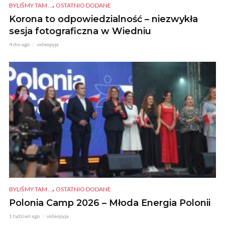
,
BYLIŚMY TAM ...
OSTATNIO DODANE
Korona to odpowiedzialność – niezwykła
sesja fotograficzna w Wiedniu
4 dni ago
videopyja
,
BYLIŚMY TAM ...
OSTATNIO DODANE
Polonia Camp 2026 – Młoda Energia Polonii
1 tydzień ago
videopyja