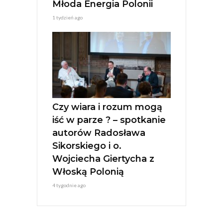
Młoda Energia Polonii
1 tydzień ago
Czy wiara i rozum mogą
iść w parze ? – spotkanie
autorów Radosława
Sikorskiego i o.
Wojciecha Giertycha z
Włoską Polonią
4 tygodnie ago