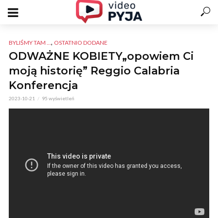
,
BYLIŚMY TAM ...
OSTATNIO DODANE
ODWAŻNE KOBIETY„opowiem Ci
moją historię” Reggio Calabria
Konferencja
2023-10-21
95 wyświetleń