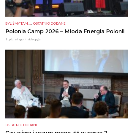
,
BYLIŚMY TAM ...
OSTATNIO DODANE
Polonia Camp 2026 – Młoda Energia Polonii
1 tydzień ago
videopyja
OSTATNIO DODANE
Czy wiara i rozum mogą iść w parze ? –