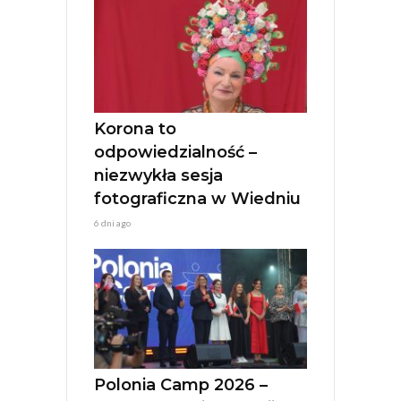
n
a
t
i
v
e
:
Korona to
odpowiedzialność –
niezwykła sesja
fotograficzna w Wiedniu
6 dni ago
Polonia Camp 2026 –