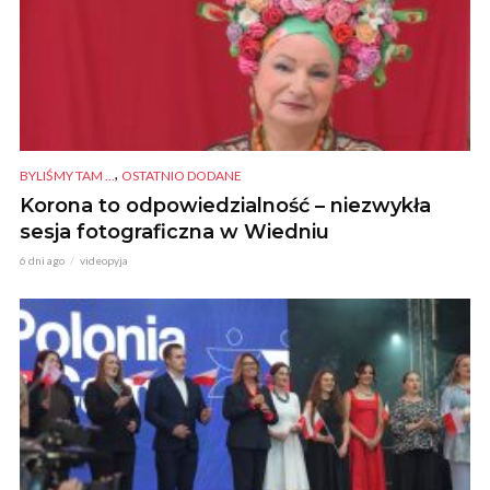
,
BYLIŚMY TAM ...
OSTATNIO DODANE
Korona to odpowiedzialność – niezwykła
sesja fotograficzna w Wiedniu
6 dni ago
videopyja