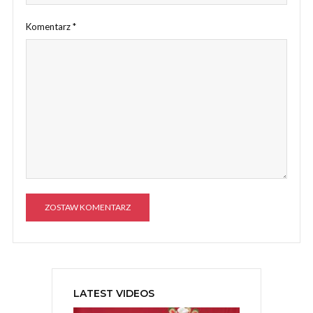
Komentarz
*
A
l
t
e
LATEST VIDEOS
r