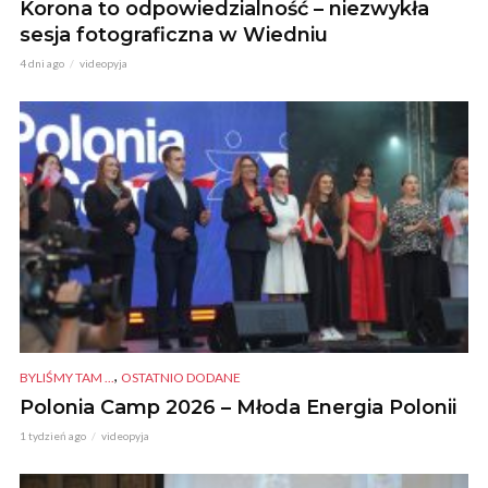
Korona to odpowiedzialność – niezwykła
sesja fotograficzna w Wiedniu
4 dni ago
videopyja
,
BYLIŚMY TAM ...
OSTATNIO DODANE
Polonia Camp 2026 – Młoda Energia Polonii
1 tydzień ago
videopyja