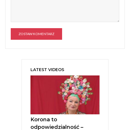
A
l
t
e
LATEST VIDEOS
r
n
a
t
i
v
e
:
Korona to
odpowiedzialność –