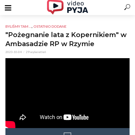
,
BYLIŚMY TAM ...
OSTATNIO DODANE
"Pożegnanie lata z Kopernikiem" w
Ambasadzie RP w Rzymie
2023-10-04
29 wyświetleń