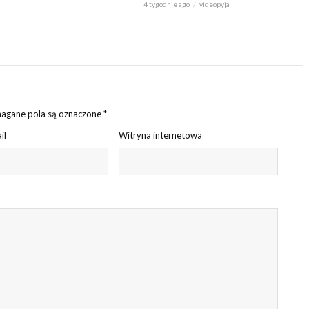
4 tygodnie ago
videopyja
gane pola są oznaczone
*
il
Witryna internetowa