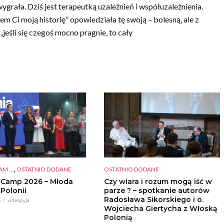
 wygrała. Dziś jest terapeutką uzależnień i współuzależnienia.
 Ci moją historię” opowiedziała tę swoją – bolesną, ale z
eśli się czegoś mocno pragnie, to cały
,
M ...
OSTATNIO DODANE
OSTATNIO DODANE
 Camp 2026 – Młoda
Czy wiara i rozum mogą iść w
 Polonii
parze ? – spotkanie autorów
Radosława Sikorskiego i o.
o
videopyja
Wojciecha Giertycha z Włoską
Polonią