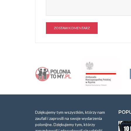
A
l
t
e
r
n
a
t
i
v
e
:
POP
Dziękujemy tym wszystkim, którzy nam
zaufali i zaprosili na swoje wydarzenia
polonijne. Dziękujemy tym, którzy
zaryzykowali i zdecydowali się udzielić