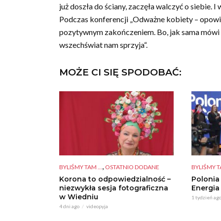
już doszła do ściany, zaczęła walczyć o siebie. I
Podczas konferencji „Odważne kobiety – opowiem
pozytywnym zakończeniem. Bo, jak sama mówi „j
wszechświat nam sprzyja“.
MOŻE CI SIĘ SPODOBAĆ:
,
BYLIŚMY TAM ...
OSTATNIO DODANE
BYLIŚMY TA
Korona to odpowiedzialność –
Polonia
niezwykła sesja fotograficzna
Energia
w Wiedniu
1 tydzień ag
4 dni ago
videopyja