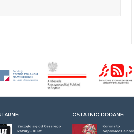
ULARNE:
OSTATNIO DODANE:
Zaczęło się od Cezarego
Korona to
Pazury – 10 lat
odpowiedzialność