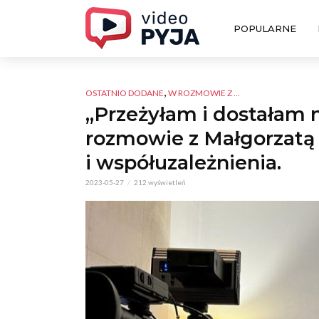
POPULARNE
,
OSTATNIO DODANE
W ROZMOWIE Z ...
„Przeżyłam i dostałam
rozmowie z Małgorzatą 
i współuzależnienia.
2023-05-27
212 wyświetleń