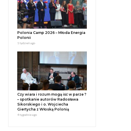
Polonia Camp 2026 – Młoda Energia
Polonii
1 tydzień ago
Czy wiara i rozum mogą iść w parze ?
– spotkanie autorów Radosława
Sikorskiego i o. Wojciecha
Giertycha z Włoską Polonią
4 tygodnie ago