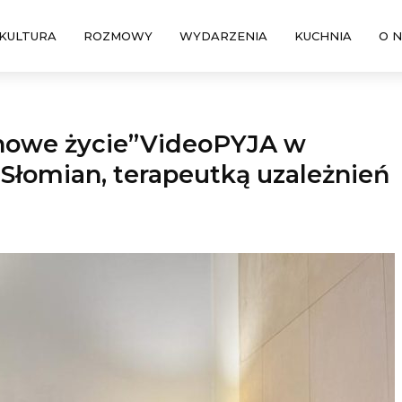
KULTURA
ROZMOWY
WYDARZENIA
KUCHNIA
O 
 nowe życie”VideoPYJA w
Słomian, terapeutką uzależnień