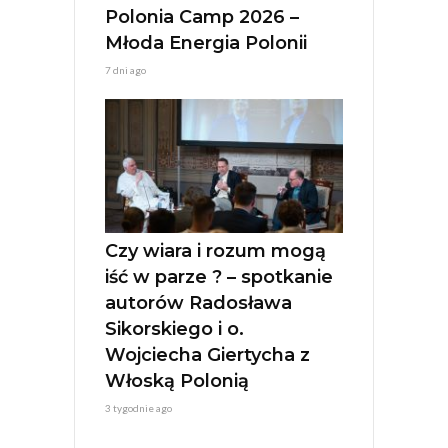
Polonia Camp 2026 –
Młoda Energia Polonii
7 dni ago
Czy wiara i rozum mogą
iść w parze ? – spotkanie
autorów Radosława
Sikorskiego i o.
Wojciecha Giertycha z
Włoską Polonią
3 tygodnie ago