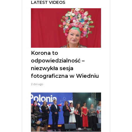
LATEST VIDEOS
r
n
a
t
i
v
e
:
Korona to
odpowiedzialność –
niezwykła sesja
fotograficzna w Wiedniu
2 dni ago