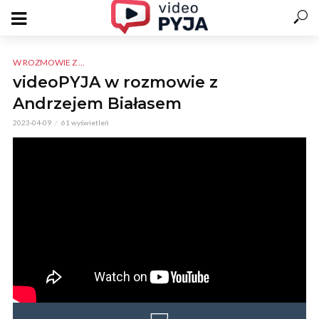
W ROZMOWIE Z ...
videoPYJA w rozmowie z
Andrzejem Białasem
2023-04-09
61 wyświetleń