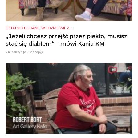
,
OSTATNIO DODANE
W ROZMOWIE Z ...
„Jeżeli chcesz przejść przez piekło, musisz
stać się diabłem“ – mówi Kania KM
9 miesięcy ago
videopyja