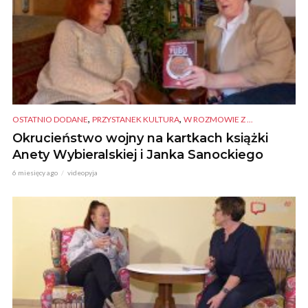
,
,
OSTATNIO DODANE
PRZYSTANEK KULTURA
W ROZMOWIE Z ...
Okrucieństwo wojny na kartkach książki
Anety Wybieralskiej i Janka Sanockiego
6 miesięcy ago
videopyja