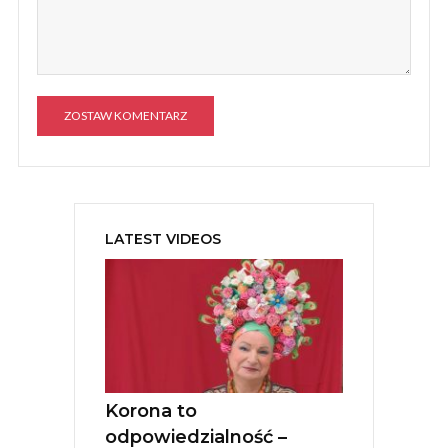
A
l
t
e
LATEST VIDEOS
r
n
a
t
i
v
e
:
Korona to
odpowiedzialność –