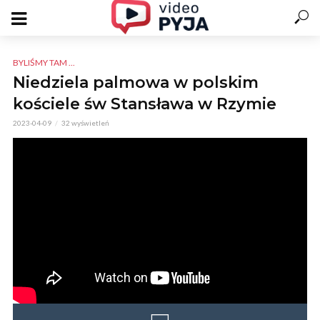
BYLIŚMY TAM ...
Niedziela palmowa w polskim
kościele św Stansława w Rzymie
2023-04-09
32 wyświetleń