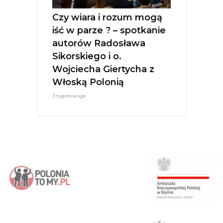
Czy wiara i rozum mogą
iść w parze ? – spotkanie
autorów Radosława
Sikorskiego i o.
Wojciecha Giertycha z
Włoską Polonią
3 tygodnie ago