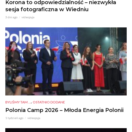
Korona to odpowiedzialność – niezwykła
sesja fotograficzna w Wiedniu
3 dni ago
videopyja
,
BYLIŚMY TAM ...
OSTATNIO DODANE
Polonia Camp 2026 – Młoda Energia Polonii
1 tydzień ago
videopyja