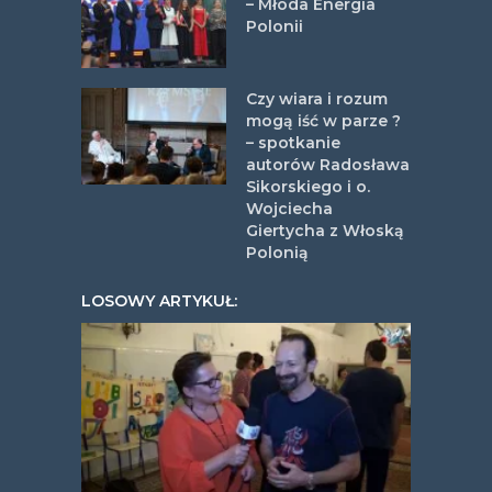
– Młoda Energia
Polonii
Czy wiara i rozum
mogą iść w parze ?
– spotkanie
autorów Radosława
Sikorskiego i o.
Wojciecha
Giertycha z Włoską
Polonią
LOSOWY ARTYKUŁ: