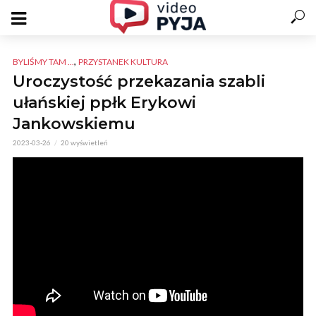
,
BYLIŚMY TAM ...
PRZYSTANEK KULTURA
Uroczystość przekazania szabli
ułańskiej ppłk Erykowi
Jankowskiemu
2023-03-26
20 wyświetleń