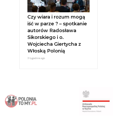
Czy wiara i rozum mogą
iść w parze ? – spotkanie
autorów Radosława
Sikorskiego i o.
Wojciecha Giertycha z
Włoską Polonią
3 tygodnie ago