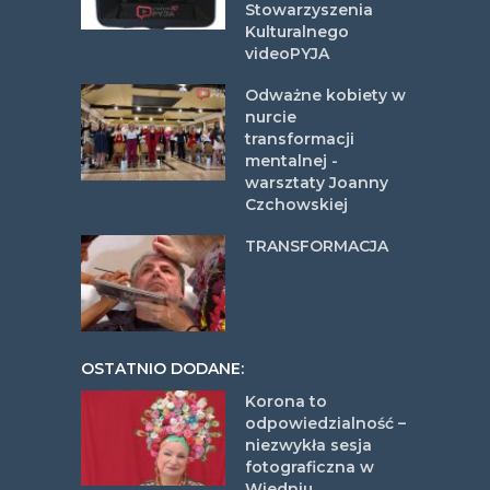
Stowarzyszenia
Kulturalnego
videoPYJA
Odważne kobiety w
nurcie
transformacji
mentalnej -
warsztaty Joanny
Czchowskiej
TRANSFORMACJA
OSTATNIO DODANE:
Korona to
odpowiedzialność –
niezwykła sesja
fotograficzna w
Wiedniu