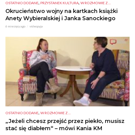
,
,
OSTATNIO DODANE
PRZYSTANEK KULTURA
W ROZMOWIE Z ...
Okrucieństwo wojny na kartkach książki
Anety Wybieralskiej i Janka Sanockiego
6 miesięcy ago
videopyja
,
OSTATNIO DODANE
W ROZMOWIE Z ...
„Jeżeli chcesz przejść przez piekło, musisz
stać się diabłem“ – mówi Kania KM