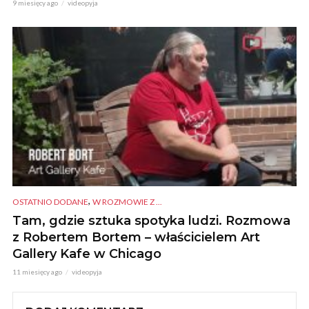
9 miesięcy ago
videopyja
,
OSTATNIO DODANE
W ROZMOWIE Z ...
Tam, gdzie sztuka spotyka ludzi. Rozmowa
z Robertem Bortem – właścicielem Art
Gallery Kafe w Chicago
11 miesięcy ago
videopyja