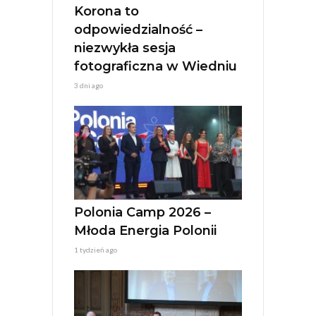
:
Korona to
odpowiedzialność –
niezwykła sesja
fotograficzna w Wiedniu
3 dni ago
Polonia Camp 2026 –
Młoda Energia Polonii
1 tydzień ago