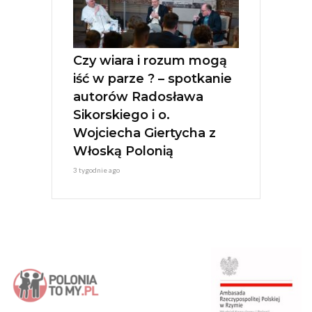
Czy wiara i rozum mogą
iść w parze ? – spotkanie
autorów Radosława
Sikorskiego i o.
Wojciecha Giertycha z
Włoską Polonią
3 tygodnie ago