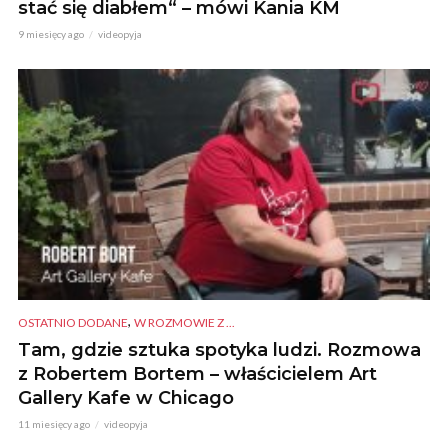
stać się diabłem“ – mówi Kania KM
9 miesięcy ago
videopyja
,
OSTATNIO DODANE
W ROZMOWIE Z ...
Tam, gdzie sztuka spotyka ludzi. Rozmowa
z Robertem Bortem – właścicielem Art
Gallery Kafe w Chicago
11 miesięcy ago
videopyja