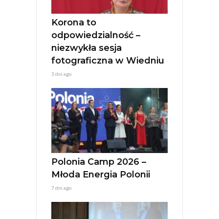
e
:
Korona to
odpowiedzialność –
niezwykła sesja
fotograficzna w Wiedniu
3 dni ago
Polonia Camp 2026 –
Młoda Energia Polonii
7 dni ago