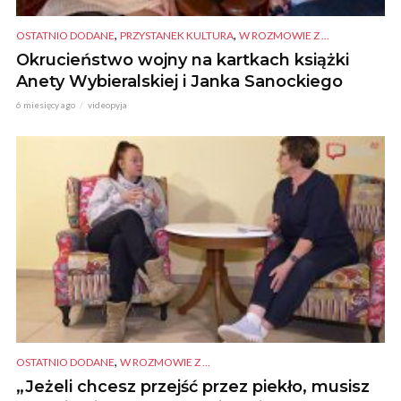
,
,
OSTATNIO DODANE
PRZYSTANEK KULTURA
W ROZMOWIE Z ...
Okrucieństwo wojny na kartkach książki
Anety Wybieralskiej i Janka Sanockiego
6 miesięcy ago
videopyja
,
OSTATNIO DODANE
W ROZMOWIE Z ...
„Jeżeli chcesz przejść przez piekło, musisz