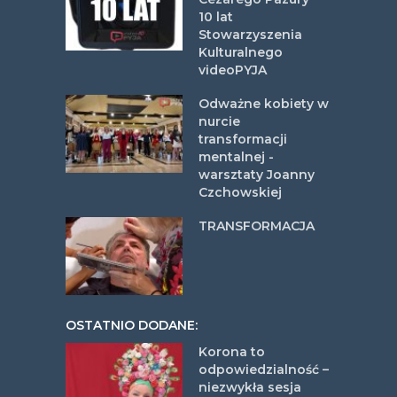
10 lat
Stowarzyszenia
Kulturalnego
videoPYJA
Odważne kobiety w
nurcie
transformacji
mentalnej -
warsztaty Joanny
Czchowskiej
TRANSFORMACJA
OSTATNIO DODANE:
Korona to
odpowiedzialność –
niezwykła sesja