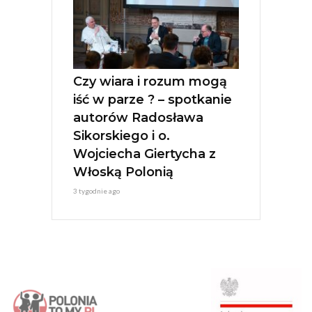
Czy wiara i rozum mogą
iść w parze ? – spotkanie
autorów Radosława
Sikorskiego i o.
Wojciecha Giertycha z
Włoską Polonią
3 tygodnie ago