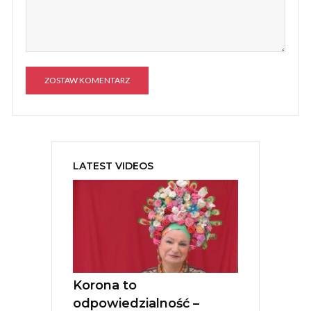
A
l
t
e
LATEST VIDEOS
r
n
a
t
i
v
e
:
Korona to
odpowiedzialność –