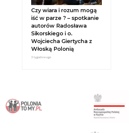
Czy wiara i rozum mogą
iść w parze ? – spotkanie
autorów Radosława
Sikorskiego i o.
Wojciecha Giertycha z
Włoską Polonią
3 tygodnie ago