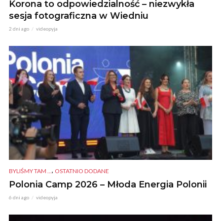
Korona to odpowiedzialność – niezwykła
sesja fotograficzna w Wiedniu
2 dni ago
videopyja
,
BYLIŚMY TAM ...
OSTATNIO DODANE
Polonia Camp 2026 – Młoda Energia Polonii
6 dni ago
videopyja