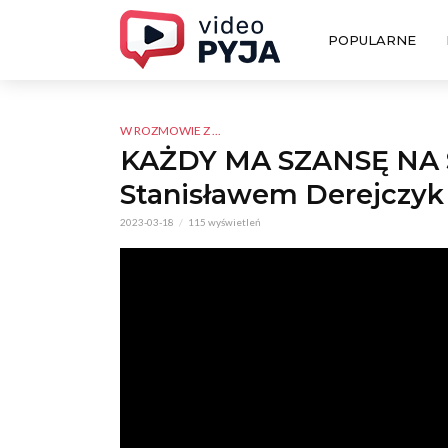
POPULARNE
W ROZMOWIE Z ...
KAŻDY MA SZANSĘ NA S
Stanisławem Derejczyk
2023-03-18
115 wyświetleń