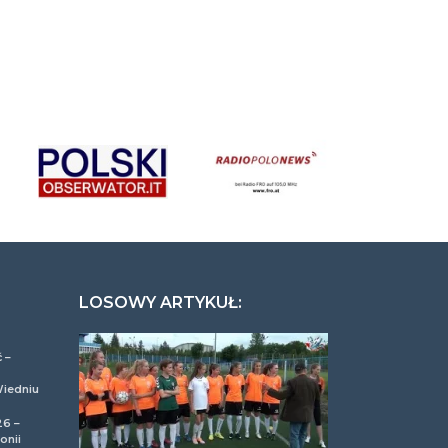
LOSOWY ARTYKUŁ:
 –
Wiedniu
26 –
onii