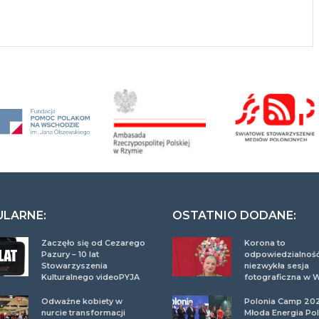
ULARNE:
OSTATNIO DODANE:
Zaczęło się od Cezarego
Korona to
Pazury – 10 lat
odpowiedzialność
Stowarzyszenia
niezwykła sesja
Kulturalnego videoPYJA
fotograficzna w 
Odważne kobiety w
Polonia Camp 20
nurcie transformacji
Młoda Energia Pol