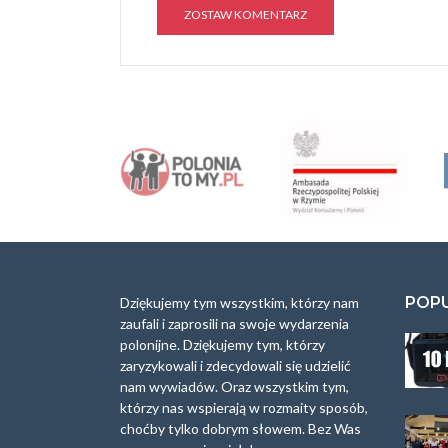
A
l
t
e
r
n
a
t
i
v
e
:
POP
Dziękujemy tym wszystkim, którzy nam
zaufali i zaprosili na swoje wydarzenia
polonijne. Dziękujemy tym, którzy
zaryzykowali i zdecydowali się udzielić
nam wywiadów. Oraz wszystkim tym,
którzy nas wspierają w rozmaity sposób,
choćby tylko dobrym słowem. Bez Was