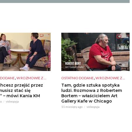
,
,
 DODANE
W ROZMOWIE Z ...
OSTATNIO DODANE
W ROZMOWIE Z ...
chcesz przejść przez
Tam, gdzie sztuka spotyka
musisz stać się
ludzi. Rozmowa z Robertem
“ – mówi Kania KM
Bortem – właścicielem Art
Gallery Kafe w Chicago
go
videopyja
11 miesięcy ago
videopyja