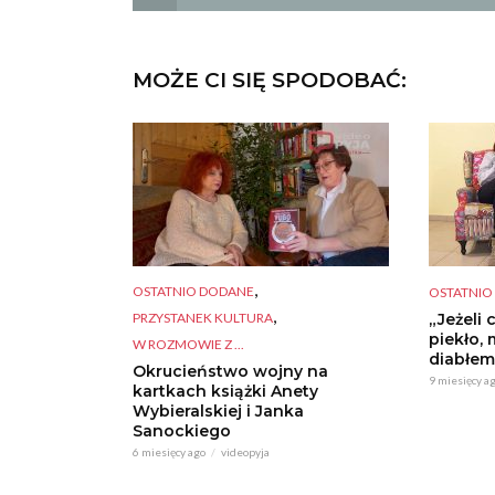
MOŻE CI SIĘ SPODOBAĆ:
,
OSTATNIO DODANE
OSTATNIO
,
PRZYSTANEK KULTURA
„Jeżeli 
piekło, 
W ROZMOWIE Z ...
diabłem
Okrucieństwo wojny na
9 miesięcy a
kartkach książki Anety
Wybieralskiej i Janka
Sanockiego
6 miesięcy ago
videopyja