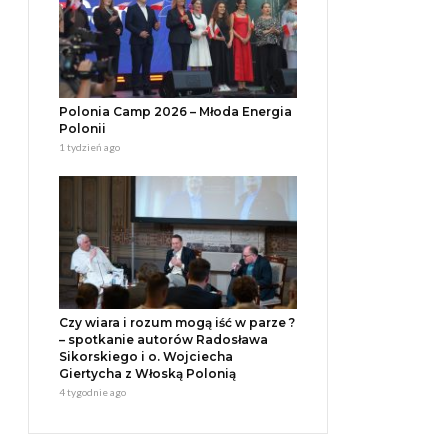
Polonia Camp 2026 – Młoda Energia
Polonii
1 tydzień ago
Czy wiara i rozum mogą iść w parze ?
– spotkanie autorów Radosława
Sikorskiego i o. Wojciecha
Giertycha z Włoską Polonią
4 tygodnie ago