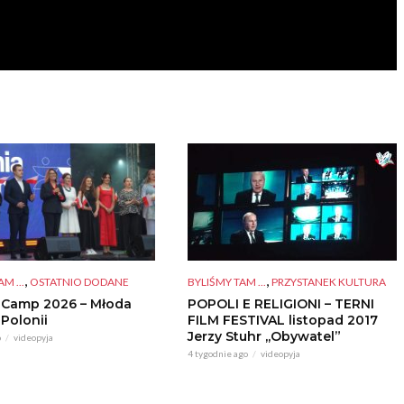
,
,
BYLIŚMY TAM ...
PRZYSTANEK KULTURA
M ...
OSTATNIO DODANE
POPOLI E RELIGIONI – TERNI
 Camp 2026 – Młoda
FILM FESTIVAL listopad 2017
 Polonii
Jerzy Stuhr ,,Obywatel”
o
videopyja
4 tygodnie ago
videopyja