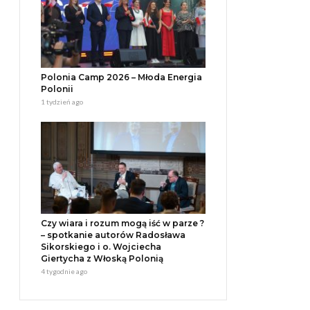
Polonia Camp 2026 – Młoda Energia
Polonii
1 tydzień ago
Czy wiara i rozum mogą iść w parze ?
– spotkanie autorów Radosława
Sikorskiego i o. Wojciecha
Giertycha z Włoską Polonią
4 tygodnie ago