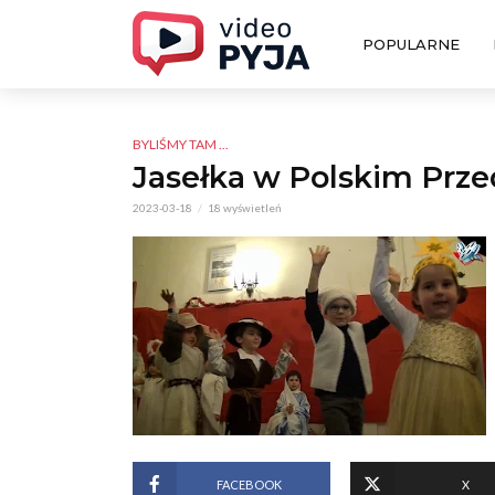
POPULARNE
BYLIŚMY TAM ...
Jasełka w Polskim Prz
2023-03-18
18 wyświetleń
FACEBOOK
X