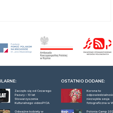
ULARNE:
OSTATNIO DODANE:
Zaczęło się od Cezarego
Korona to
Pazury – 10 lat
odpowiedzialność
Stowarzyszenia
niezwykła sesja
Kulturalnego videoPYJA
fotograficzna w 
Odważne kobiety w
Polonia Camp 20