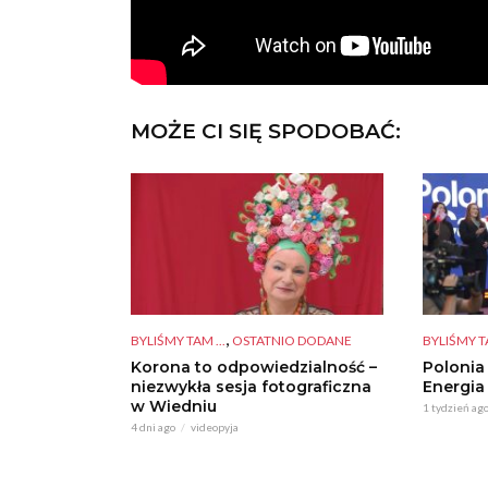
MOŻE CI SIĘ SPODOBAĆ:
,
BYLIŚMY TAM ...
OSTATNIO DODANE
BYLIŚMY TA
Korona to odpowiedzialność –
Polonia
niezwykła sesja fotograficzna
Energia
w Wiedniu
1 tydzień ag
4 dni ago
videopyja