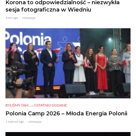
Korona to odpowiedzialność – niezwykła
sesja fotograficzna w Wiedniu
4 dni ago
videopyja
,
BYLIŚMY TAM ...
OSTATNIO DODANE
Polonia Camp 2026 – Młoda Energia Polonii
1 tydzień ago
videopyja