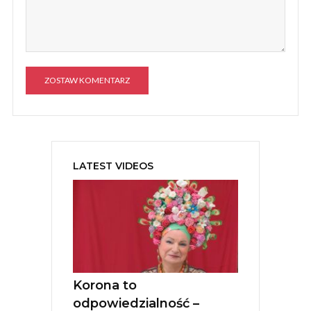
A
l
t
e
LATEST VIDEOS
r
n
a
t
i
v
e
:
Korona to
odpowiedzialność –