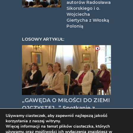
autorów Radosława
Sikorskiego i o.
Wojciecha
Giertycha z Włoską
Polonią
LOSOWY ARTYKUŁ:
„GAWĘDA O MIŁOŚCI DO ZIEMI
OJCZYSTEJ…” Spotkanie z
okazji 100-lecia urodzin Wisławy
Używamy ciasteczek, aby zapewnić najlepszą jakość
korzystania z naszej witryny.
Szymborskie
Więcej informacji na temat plików ciasteczka, których
używamy, oraz możliwości ich wyłączenia znajdziesz w