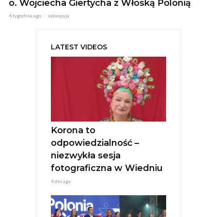
o. Wojciecha Giertycha z Włoską Polonią
4 tygodnie ago
videopyja
LATEST VIDEOS
Korona to
odpowiedzialność –
niezwykła sesja
fotograficzna w Wiedniu
4 dni ago