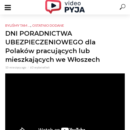
,
BYLIŚMY TAM ...
OSTATNIO DODANE
DNI PORADNICTWA
UBEZPIECZENIOWEGO dla
Polaków pracujących lub
mieszkających we Włoszech
10 miesięcy ago
63 wyświetleń