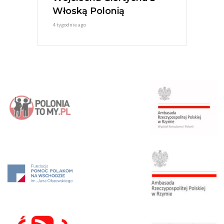
Włoską Polonią
4 tygodnie ago