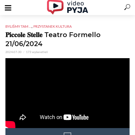
,
BYLIŚMY TAM ...
PRZYSTANEK KULTURA
𝐏𝐢𝐜𝐜𝐨𝐥𝐞 𝐒𝐭𝐞𝐥𝐥𝐞 Teatro Formello
21/06/2024
2024-07-30
173 wyświetleń