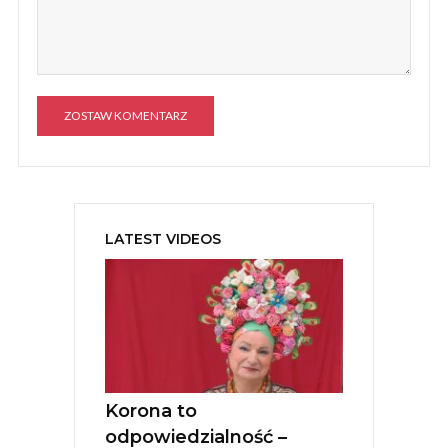
A
l
t
e
LATEST VIDEOS
r
n
a
t
i
v
e
:
Korona to
odpowiedzialność –