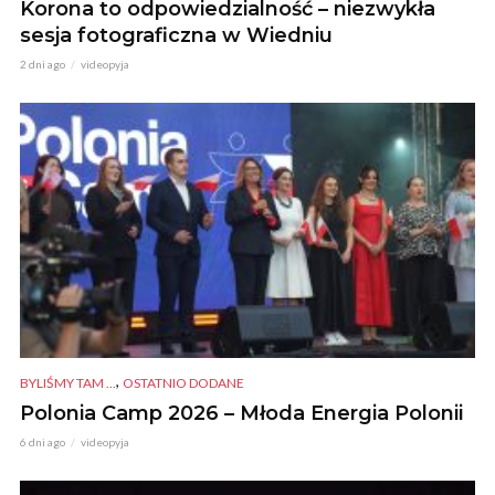
Korona to odpowiedzialność – niezwykła
sesja fotograficzna w Wiedniu
2 dni ago
videopyja
,
BYLIŚMY TAM ...
OSTATNIO DODANE
Polonia Camp 2026 – Młoda Energia Polonii
6 dni ago
videopyja